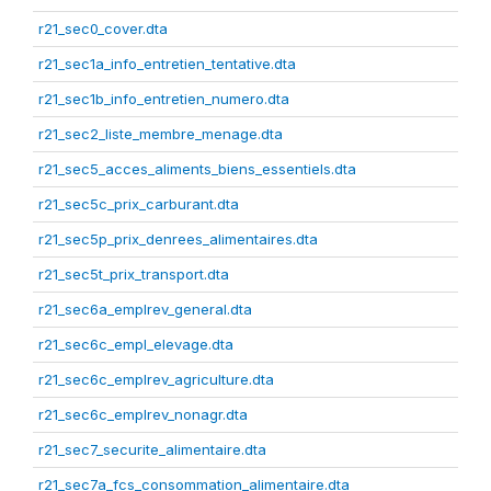
r21_sec0_cover.dta
r21_sec1a_info_entretien_tentative.dta
r21_sec1b_info_entretien_numero.dta
r21_sec2_liste_membre_menage.dta
r21_sec5_acces_aliments_biens_essentiels.dta
r21_sec5c_prix_carburant.dta
r21_sec5p_prix_denrees_alimentaires.dta
r21_sec5t_prix_transport.dta
r21_sec6a_emplrev_general.dta
r21_sec6c_empl_elevage.dta
r21_sec6c_emplrev_agriculture.dta
r21_sec6c_emplrev_nonagr.dta
r21_sec7_securite_alimentaire.dta
r21_sec7a_fcs_consommation_alimentaire.dta