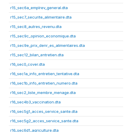
r15_sec6a_emplrev_general.dta
r15_sec7_securite_alimentaire.dta
r15_sec8_autres_revenu.dta
r15_sec9c_opinion_economique.dta
r15_sec9e_prix_denr_es_alimentaires.dta
r15_sec12_bilan_entretien.dta
r16_sec0_cover.dta
r16_sec1a_info_entretien_tentative.dta
r16_sec1b_info_entretien_numero.dta
r16_sec2_liste_membre_menage.dta
r16_sec4b3_vaccination.dta
r16_sec5g1_acces_service_sante.dta
r16_sec5g2_acces_service_sante.dta
r16_sec6d1_agriculture.dta