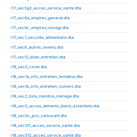
r17_sec5g2_acces_service_sante.dta
r17_sec6a_emplrev_general.dta
r17_sec6c_emplrev_nonagr.dta
r17_sec7_securite_alimentaire.dta
r17_sec8_autres_revenu.dta
r17_sec12_bilan_entretien.dta
r18_sec0_cover.dta
r18_sec1a_info_entretien_tentative.dta
r18_sec1b_info_entretien_numero.dta
r18_sec2_liste_membre_menage.dta
r18_sec5_acces_aliments_biens_essentiels.dta
r18_sec5c_prix_carburant.dta
r18_sec5f1_acces_service_sante.dta
r18_sec5f2_acces_service_sante.dta