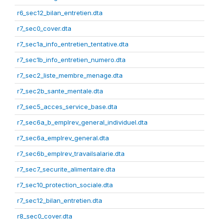
r6_sec12_bilan_entretien.dta
r7_sec0_cover.dta
r7_sec1a_info_entretien_tentative.dta
r7_sec1b_info_entretien_numero.dta
r7_sec2_liste_membre_menage.dta
r7_sec2b_sante_mentale.dta
r7_sec5_acces_service_base.dta
r7_sec6a_b_emplrev_general_individuel.dta
r7_sec6a_emplrev_general.dta
r7_sec6b_emplrev_travailsalarie.dta
r7_sec7_securite_alimentaire.dta
r7_sec10_protection_sociale.dta
r7_sec12_bilan_entretien.dta
r8_sec0_cover.dta