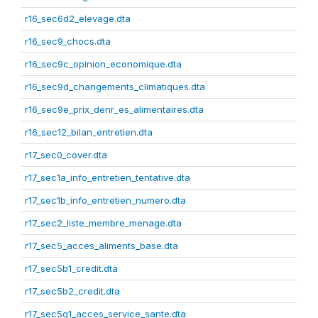
r16_sec6d2_elevage.dta
r16_sec9_chocs.dta
r16_sec9c_opinion_economique.dta
r16_sec9d_changements_climatiques.dta
r16_sec9e_prix_denr_es_alimentaires.dta
r16_sec12_bilan_entretien.dta
r17_sec0_cover.dta
r17_sec1a_info_entretien_tentative.dta
r17_sec1b_info_entretien_numero.dta
r17_sec2_liste_membre_menage.dta
r17_sec5_acces_aliments_base.dta
r17_sec5b1_credit.dta
r17_sec5b2_credit.dta
r17_sec5g1_acces_service_sante.dta