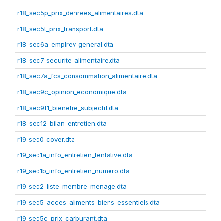
r18_sec5p_prix_denrees_alimentaires.dta
r18_sec5t_prix_transport.dta
r18_sec6a_emplrev_general.dta
r18_sec7_securite_alimentaire.dta
r18_sec7a_fcs_consommation_alimentaire.dta
r18_sec9c_opinion_economique.dta
r18_sec9f1_bienetre_subjectif.dta
r18_sec12_bilan_entretien.dta
r19_sec0_cover.dta
r19_sec1a_info_entretien_tentative.dta
r19_sec1b_info_entretien_numero.dta
r19_sec2_liste_membre_menage.dta
r19_sec5_acces_aliments_biens_essentiels.dta
r19_sec5c_prix_carburant.dta