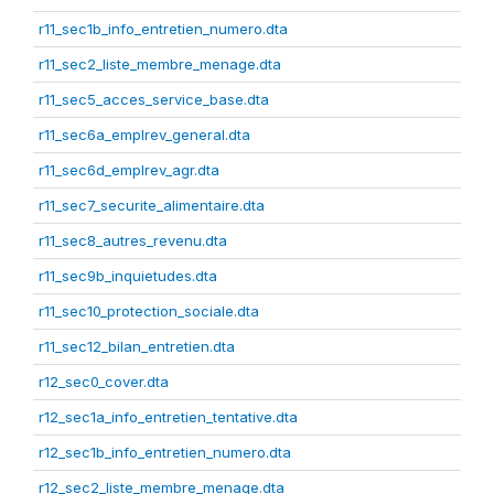
r11_sec1b_info_entretien_numero.dta
r11_sec2_liste_membre_menage.dta
r11_sec5_acces_service_base.dta
r11_sec6a_emplrev_general.dta
r11_sec6d_emplrev_agr.dta
r11_sec7_securite_alimentaire.dta
r11_sec8_autres_revenu.dta
r11_sec9b_inquietudes.dta
r11_sec10_protection_sociale.dta
r11_sec12_bilan_entretien.dta
r12_sec0_cover.dta
r12_sec1a_info_entretien_tentative.dta
r12_sec1b_info_entretien_numero.dta
r12_sec2_liste_membre_menage.dta