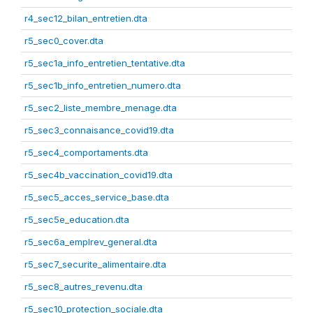
r4_sec12_bilan_entretien.dta
r5_sec0_cover.dta
r5_sec1a_info_entretien_tentative.dta
r5_sec1b_info_entretien_numero.dta
r5_sec2_liste_membre_menage.dta
r5_sec3_connaisance_covid19.dta
r5_sec4_comportaments.dta
r5_sec4b_vaccination_covid19.dta
r5_sec5_acces_service_base.dta
r5_sec5e_education.dta
r5_sec6a_emplrev_general.dta
r5_sec7_securite_alimentaire.dta
r5_sec8_autres_revenu.dta
r5_sec10_protection_sociale.dta