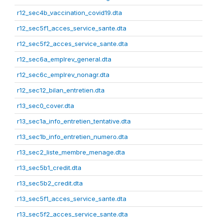
r12_sec4b_vaccination_covid19.dta
r12_sec5f1_acces_service_sante.dta
r12_sec5f2_acces_service_sante.dta
r12_sec6a_emplrev_general.dta
r12_sec6c_emplrev_nonagr.dta
r12_sec12_bilan_entretien.dta
r13_sec0_cover.dta
r13_sec1a_info_entretien_tentative.dta
r13_sec1b_info_entretien_numero.dta
r13_sec2_liste_membre_menage.dta
r13_sec5b1_credit.dta
r13_sec5b2_credit.dta
r13_sec5f1_acces_service_sante.dta
r13_sec5f2_acces_service_sante.dta