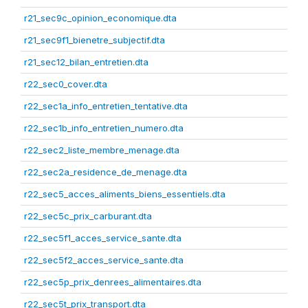
r21_sec9c_opinion_economique.dta
r21_sec9f1_bienetre_subjectif.dta
r21_sec12_bilan_entretien.dta
r22_sec0_cover.dta
r22_sec1a_info_entretien_tentative.dta
r22_sec1b_info_entretien_numero.dta
r22_sec2_liste_membre_menage.dta
r22_sec2a_residence_de_menage.dta
r22_sec5_acces_aliments_biens_essentiels.dta
r22_sec5c_prix_carburant.dta
r22_sec5f1_acces_service_sante.dta
r22_sec5f2_acces_service_sante.dta
r22_sec5p_prix_denrees_alimentaires.dta
r22_sec5t_prix_transport.dta