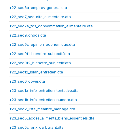
r22_sec6a_emplrev_general.dta
r22_sec7_securite_alimentaire.dta
r22_sec7a_fcs_consommation_alimentaire.dta
r22_sec9_chocs.dta
r22_sec9c_opinion_economique.dta
r22_sec9f1_bienetre_subjectif.dta
r22_sec9f2_bienetre_subjectif.dta
r22_sec12_bilan_entretien.dta
r23_sec0_cover.dta
r23_sec1a_info_entretien_tentative.dta
r23_sec1b_info_entretien_numero.dta
r23_sec2_liste_membre_menage.dta
r23_sec5_acces_aliments_biens_essentiels.dta
r23_sec5c_prix_carburant.dta