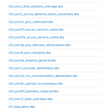
r20_sec2_liste_membre_menage.dta
r20_sec5_acces_aliments_biens_essentiels.dta
r20_sec5c_prix_carburant.dta
r20_sec5f1_acces_service_sante.dta
r20_sec5f2_acces_service_sante.dta
r20_sec5p_prix_denrees_alimentaires.dta
r20_sec5t_prix_transport.dta
r20_sec6a_emplrev_general.dta
r20_sec7_securite_alimentaire.dta
r20_sec7a_fcs_consommation_alimentaire.dta
r20_sec9c_opinion_economique.dta
r20_sec9f1_bienetre_subjectif.dta
r20_sec12_bilan_entretien.dta
r21_education.dta