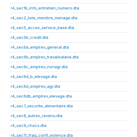
r4_sec1b_info_entretien_numero.dta
r4_sec2_liste_membre_menage.dta
r4_sec5_acces_service_base.dta
r4_sec5b_credit.dta
r4_sec6a_emplrev_general.dta
r4_sec6b_emplrev_travailsalarie.dta
r4_sec6c_emplrev_nonagr.dta
r4_sec6d_b_elevage.dta
r4_sec6d_emplrev_agr.dta
r4_sec6db_emplrev_elevage.dta
r4_sec7_securite_alimentaire.dta
r4_sec8_autres_revenu.dta
r4_sec9_chocs.dta
r4_sec11_frag_confl_violence.dta