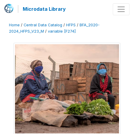
Microdata Library
Home
/
Central Data Catalog
/
HFPS
/
BFA_2020-
2024_HFPS_V23_M
/
variable [F274]