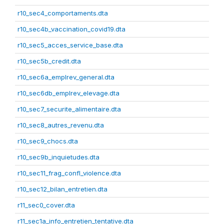
r10_sec4_comportaments.dta
r10_sec4b_vaccination_covid19.dta
r10_sec5_acces_service_base.dta
r10_sec5b_credit.dta
r10_sec6a_emplrev_general.dta
r10_sec6db_emplrev_elevage.dta
r10_sec7_securite_alimentaire.dta
r10_sec8_autres_revenu.dta
r10_sec9_chocs.dta
r10_sec9b_inquietudes.dta
r10_sec11_frag_confl_violence.dta
r10_sec12_bilan_entretien.dta
r11_sec0_cover.dta
r11_sec1a_info_entretien_tentative.dta