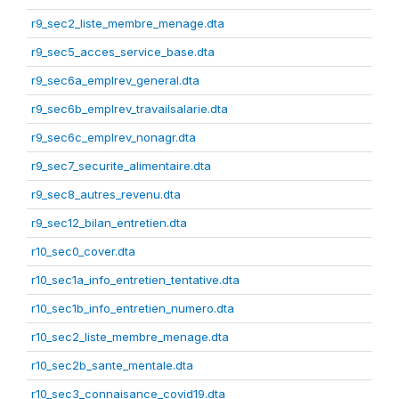
r9_sec2_liste_membre_menage.dta
r9_sec5_acces_service_base.dta
r9_sec6a_emplrev_general.dta
r9_sec6b_emplrev_travailsalarie.dta
r9_sec6c_emplrev_nonagr.dta
r9_sec7_securite_alimentaire.dta
r9_sec8_autres_revenu.dta
r9_sec12_bilan_entretien.dta
r10_sec0_cover.dta
r10_sec1a_info_entretien_tentative.dta
r10_sec1b_info_entretien_numero.dta
r10_sec2_liste_membre_menage.dta
r10_sec2b_sante_mentale.dta
r10_sec3_connaisance_covid19.dta