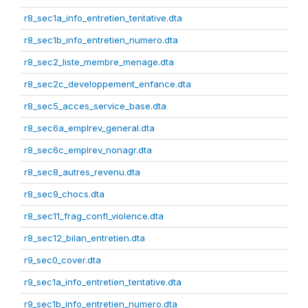
r8_sec1a_info_entretien_tentative.dta
r8_sec1b_info_entretien_numero.dta
r8_sec2_liste_membre_menage.dta
r8_sec2c_developpement_enfance.dta
r8_sec5_acces_service_base.dta
r8_sec6a_emplrev_general.dta
r8_sec6c_emplrev_nonagr.dta
r8_sec8_autres_revenu.dta
r8_sec9_chocs.dta
r8_sec11_frag_confl_violence.dta
r8_sec12_bilan_entretien.dta
r9_sec0_cover.dta
r9_sec1a_info_entretien_tentative.dta
r9_sec1b_info_entretien_numero.dta