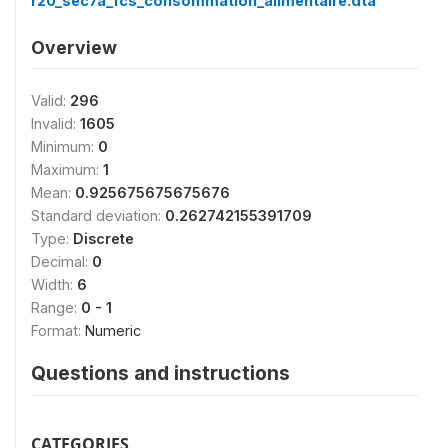
r20_sec7a_fcs_consommation_alimentaire.dta
Overview
Valid:
296
Invalid:
1605
Minimum:
0
Maximum:
1
Mean:
0.925675675675676
Standard deviation:
0.262742155391709
Type:
Discrete
Decimal:
0
Width:
6
Range:
0 - 1
Format:
Numeric
Questions and instructions
CATEGORIES