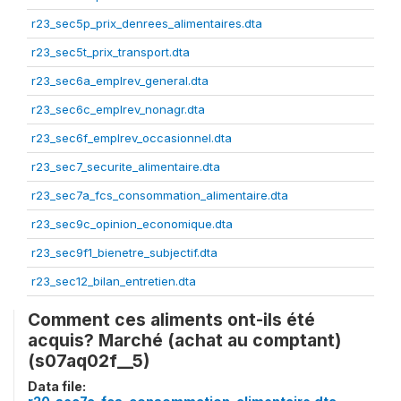
r23_sec5p_prix_denrees_alimentaires.dta
r23_sec5t_prix_transport.dta
r23_sec6a_emplrev_general.dta
r23_sec6c_emplrev_nonagr.dta
r23_sec6f_emplrev_occasionnel.dta
r23_sec7_securite_alimentaire.dta
r23_sec7a_fcs_consommation_alimentaire.dta
r23_sec9c_opinion_economique.dta
r23_sec9f1_bienetre_subjectif.dta
r23_sec12_bilan_entretien.dta
Comment ces aliments ont-ils été
acquis? Marché (achat au comptant)
(s07aq02f__5)
Data file: