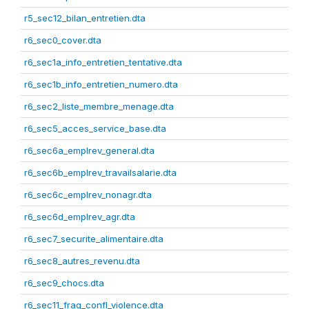
r5_sec12_bilan_entretien.dta
r6_sec0_cover.dta
r6_sec1a_info_entretien_tentative.dta
r6_sec1b_info_entretien_numero.dta
r6_sec2_liste_membre_menage.dta
r6_sec5_acces_service_base.dta
r6_sec6a_emplrev_general.dta
r6_sec6b_emplrev_travailsalarie.dta
r6_sec6c_emplrev_nonagr.dta
r6_sec6d_emplrev_agr.dta
r6_sec7_securite_alimentaire.dta
r6_sec8_autres_revenu.dta
r6_sec9_chocs.dta
r6_sec11_frag_confl_violence.dta