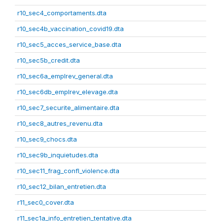
r10_sec4_comportaments.dta
r10_sec4b_vaccination_covid19.dta
r10_sec5_acces_service_base.dta
r10_sec5b_credit.dta
r10_sec6a_emplrev_general.dta
r10_sec6db_emplrev_elevage.dta
r10_sec7_securite_alimentaire.dta
r10_sec8_autres_revenu.dta
r10_sec9_chocs.dta
r10_sec9b_inquietudes.dta
r10_sec11_frag_confl_violence.dta
r10_sec12_bilan_entretien.dta
r11_sec0_cover.dta
r11_sec1a_info_entretien_tentative.dta