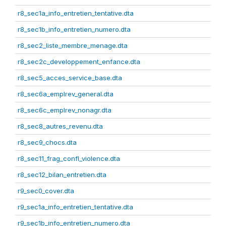
r8_sec1a_info_entretien_tentative.dta
r8_sec1b_info_entretien_numero.dta
r8_sec2_liste_membre_menage.dta
r8_sec2c_developpement_enfance.dta
r8_sec5_acces_service_base.dta
r8_sec6a_emplrev_general.dta
r8_sec6c_emplrev_nonagr.dta
r8_sec8_autres_revenu.dta
r8_sec9_chocs.dta
r8_sec11_frag_confl_violence.dta
r8_sec12_bilan_entretien.dta
r9_sec0_cover.dta
r9_sec1a_info_entretien_tentative.dta
r9_sec1b_info_entretien_numero.dta