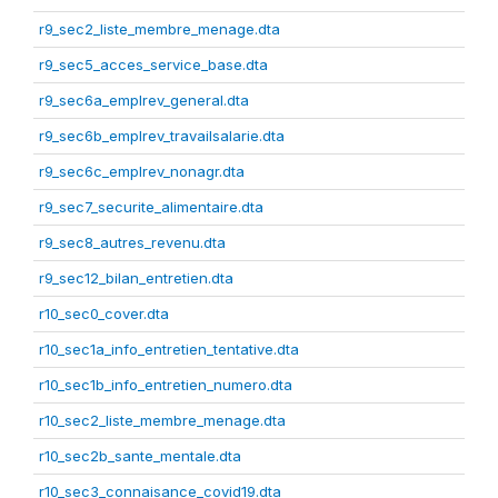
r9_sec2_liste_membre_menage.dta
r9_sec5_acces_service_base.dta
r9_sec6a_emplrev_general.dta
r9_sec6b_emplrev_travailsalarie.dta
r9_sec6c_emplrev_nonagr.dta
r9_sec7_securite_alimentaire.dta
r9_sec8_autres_revenu.dta
r9_sec12_bilan_entretien.dta
r10_sec0_cover.dta
r10_sec1a_info_entretien_tentative.dta
r10_sec1b_info_entretien_numero.dta
r10_sec2_liste_membre_menage.dta
r10_sec2b_sante_mentale.dta
r10_sec3_connaisance_covid19.dta