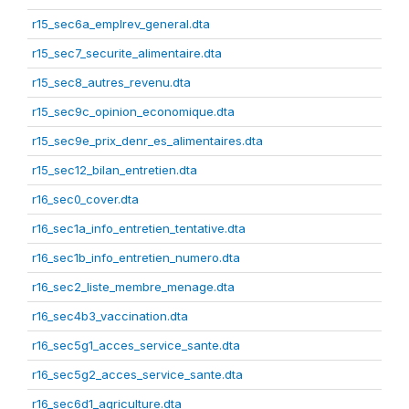
r15_sec6a_emplrev_general.dta
r15_sec7_securite_alimentaire.dta
r15_sec8_autres_revenu.dta
r15_sec9c_opinion_economique.dta
r15_sec9e_prix_denr_es_alimentaires.dta
r15_sec12_bilan_entretien.dta
r16_sec0_cover.dta
r16_sec1a_info_entretien_tentative.dta
r16_sec1b_info_entretien_numero.dta
r16_sec2_liste_membre_menage.dta
r16_sec4b3_vaccination.dta
r16_sec5g1_acces_service_sante.dta
r16_sec5g2_acces_service_sante.dta
r16_sec6d1_agriculture.dta