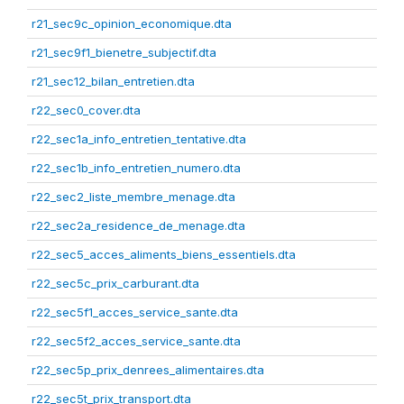
r21_sec9c_opinion_economique.dta
r21_sec9f1_bienetre_subjectif.dta
r21_sec12_bilan_entretien.dta
r22_sec0_cover.dta
r22_sec1a_info_entretien_tentative.dta
r22_sec1b_info_entretien_numero.dta
r22_sec2_liste_membre_menage.dta
r22_sec2a_residence_de_menage.dta
r22_sec5_acces_aliments_biens_essentiels.dta
r22_sec5c_prix_carburant.dta
r22_sec5f1_acces_service_sante.dta
r22_sec5f2_acces_service_sante.dta
r22_sec5p_prix_denrees_alimentaires.dta
r22_sec5t_prix_transport.dta