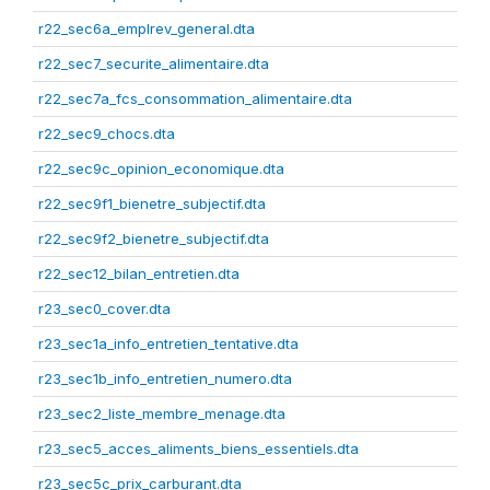
r22_sec6a_emplrev_general.dta
r22_sec7_securite_alimentaire.dta
r22_sec7a_fcs_consommation_alimentaire.dta
r22_sec9_chocs.dta
r22_sec9c_opinion_economique.dta
r22_sec9f1_bienetre_subjectif.dta
r22_sec9f2_bienetre_subjectif.dta
r22_sec12_bilan_entretien.dta
r23_sec0_cover.dta
r23_sec1a_info_entretien_tentative.dta
r23_sec1b_info_entretien_numero.dta
r23_sec2_liste_membre_menage.dta
r23_sec5_acces_aliments_biens_essentiels.dta
r23_sec5c_prix_carburant.dta