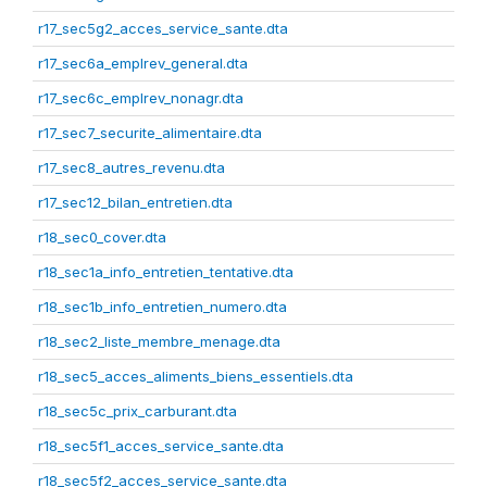
r17_sec5g2_acces_service_sante.dta
r17_sec6a_emplrev_general.dta
r17_sec6c_emplrev_nonagr.dta
r17_sec7_securite_alimentaire.dta
r17_sec8_autres_revenu.dta
r17_sec12_bilan_entretien.dta
r18_sec0_cover.dta
r18_sec1a_info_entretien_tentative.dta
r18_sec1b_info_entretien_numero.dta
r18_sec2_liste_membre_menage.dta
r18_sec5_acces_aliments_biens_essentiels.dta
r18_sec5c_prix_carburant.dta
r18_sec5f1_acces_service_sante.dta
r18_sec5f2_acces_service_sante.dta