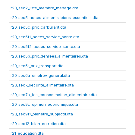
r20_sec2_liste_membre_menage.dta
r20_sec5_acces_aliments_biens_essentiels.dta
r20_sec5c_prix_carburant.dta
r20_sec5f1_acces_service_sante.dta
r20_sec5f2_acces_service_sante.dta
r20_sec5p_prix_denrees_alimentaires.dta
r20_sec5t_prix_transport.dta
r20_sec6a_emplrev_general.dta
r20_sec7_securite_alimentaire.dta
r20_sec7a_fcs_consommation_alimentaire.dta
r20_sec9c_opinion_economique.dta
r20_sec9f1_bienetre_subjectif.dta
r20_sec12_bilan_entretien.dta
r21_education.dta