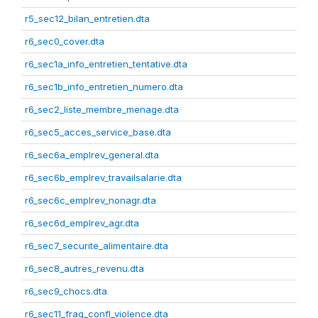
r5_sec12_bilan_entretien.dta
r6_sec0_cover.dta
r6_sec1a_info_entretien_tentative.dta
r6_sec1b_info_entretien_numero.dta
r6_sec2_liste_membre_menage.dta
r6_sec5_acces_service_base.dta
r6_sec6a_emplrev_general.dta
r6_sec6b_emplrev_travailsalarie.dta
r6_sec6c_emplrev_nonagr.dta
r6_sec6d_emplrev_agr.dta
r6_sec7_securite_alimentaire.dta
r6_sec8_autres_revenu.dta
r6_sec9_chocs.dta
r6_sec11_frag_confl_violence.dta