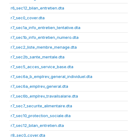
r6_sec12_bilan_entretien.dta
r7_sec0_cover.dta
r7_sec1a_info_entretien_tentative.dta
r7_sec1b_info_entretien_numero.dta
r7_sec2_liste_membre_menage.dta
r7_sec2b_sante_mentale.dta
r7_sec5_acces_service_base.dta
r7_sec6a_b_emplrev_general_individuel.dta
r7_sec6a_emplrev_general.dta
r7_sec6b_emplrev_travailsalarie.dta
r7_sec7_securite_alimentaire.dta
r7_sec10_protection_sociale.dta
r7_sec12_bilan_entretien.dta
r8_sec0_cover.dta