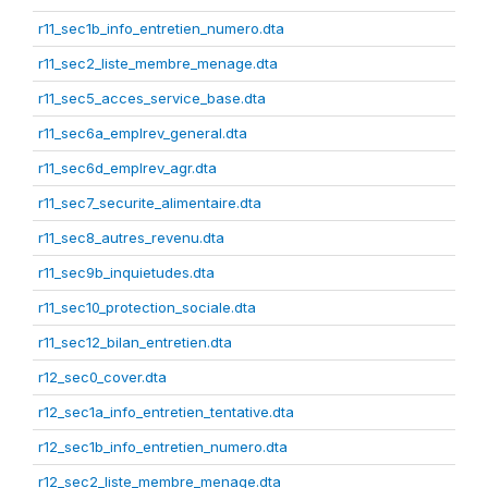
r11_sec1b_info_entretien_numero.dta
r11_sec2_liste_membre_menage.dta
r11_sec5_acces_service_base.dta
r11_sec6a_emplrev_general.dta
r11_sec6d_emplrev_agr.dta
r11_sec7_securite_alimentaire.dta
r11_sec8_autres_revenu.dta
r11_sec9b_inquietudes.dta
r11_sec10_protection_sociale.dta
r11_sec12_bilan_entretien.dta
r12_sec0_cover.dta
r12_sec1a_info_entretien_tentative.dta
r12_sec1b_info_entretien_numero.dta
r12_sec2_liste_membre_menage.dta