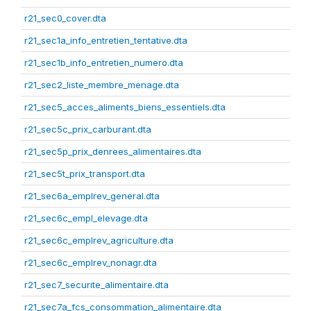
r21_sec0_cover.dta
r21_sec1a_info_entretien_tentative.dta
r21_sec1b_info_entretien_numero.dta
r21_sec2_liste_membre_menage.dta
r21_sec5_acces_aliments_biens_essentiels.dta
r21_sec5c_prix_carburant.dta
r21_sec5p_prix_denrees_alimentaires.dta
r21_sec5t_prix_transport.dta
r21_sec6a_emplrev_general.dta
r21_sec6c_empl_elevage.dta
r21_sec6c_emplrev_agriculture.dta
r21_sec6c_emplrev_nonagr.dta
r21_sec7_securite_alimentaire.dta
r21_sec7a_fcs_consommation_alimentaire.dta