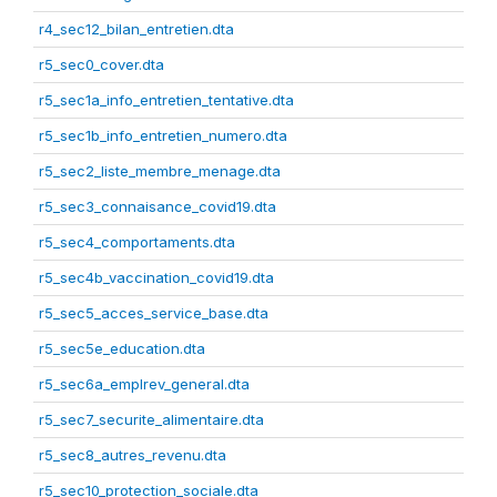
r4_sec12_bilan_entretien.dta
r5_sec0_cover.dta
r5_sec1a_info_entretien_tentative.dta
r5_sec1b_info_entretien_numero.dta
r5_sec2_liste_membre_menage.dta
r5_sec3_connaisance_covid19.dta
r5_sec4_comportaments.dta
r5_sec4b_vaccination_covid19.dta
r5_sec5_acces_service_base.dta
r5_sec5e_education.dta
r5_sec6a_emplrev_general.dta
r5_sec7_securite_alimentaire.dta
r5_sec8_autres_revenu.dta
r5_sec10_protection_sociale.dta