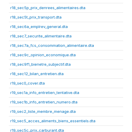
r18_sec5p_prix_denrees_alimentaires.dta
r18_sec5t_prix_transport.dta
r18_sec6a_emplrev_general.dta
r18_sec7_securite_alimentaire.dta
r18_sec7a_fcs_consommation_alimentaire.dta
r18_sec9c_opinion_economique.dta
r18_sec9f1_bienetre_subjectif.dta
r18_sec12_bilan_entretien.dta
r19_sec0_cover.dta
r19_sec1a_info_entretien_tentative.dta
r19_sec1b_info_entretien_numero.dta
r19_sec2_liste_membre_menage.dta
r19_sec5_acces_aliments_biens_essentiels.dta
r19_sec5c_prix_carburant.dta