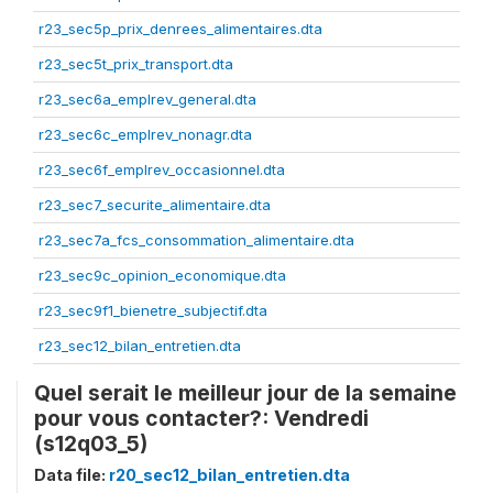
r23_sec5p_prix_denrees_alimentaires.dta
r23_sec5t_prix_transport.dta
r23_sec6a_emplrev_general.dta
r23_sec6c_emplrev_nonagr.dta
r23_sec6f_emplrev_occasionnel.dta
r23_sec7_securite_alimentaire.dta
r23_sec7a_fcs_consommation_alimentaire.dta
r23_sec9c_opinion_economique.dta
r23_sec9f1_bienetre_subjectif.dta
r23_sec12_bilan_entretien.dta
Quel serait le meilleur jour de la semaine
pour vous contacter?: Vendredi
(s12q03_5)
Data file:
r20_sec12_bilan_entretien.dta