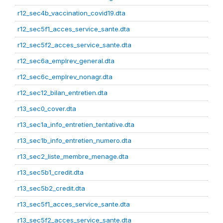
r12_sec4b_vaccination_covid19.dta
r12_sec5f1_acces_service_sante.dta
r12_sec5f2_acces_service_sante.dta
r12_sec6a_emplrev_general.dta
r12_sec6c_emplrev_nonagr.dta
r12_sec12_bilan_entretien.dta
r13_sec0_cover.dta
r13_sec1a_info_entretien_tentative.dta
r13_sec1b_info_entretien_numero.dta
r13_sec2_liste_membre_menage.dta
r13_sec5b1_credit.dta
r13_sec5b2_credit.dta
r13_sec5f1_acces_service_sante.dta
r13_sec5f2_acces_service_sante.dta