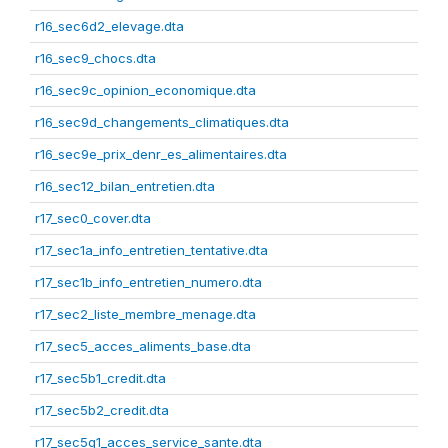
r16_sec6d2_elevage.dta
r16_sec9_chocs.dta
r16_sec9c_opinion_economique.dta
r16_sec9d_changements_climatiques.dta
r16_sec9e_prix_denr_es_alimentaires.dta
r16_sec12_bilan_entretien.dta
r17_sec0_cover.dta
r17_sec1a_info_entretien_tentative.dta
r17_sec1b_info_entretien_numero.dta
r17_sec2_liste_membre_menage.dta
r17_sec5_acces_aliments_base.dta
r17_sec5b1_credit.dta
r17_sec5b2_credit.dta
r17_sec5g1_acces_service_sante.dta