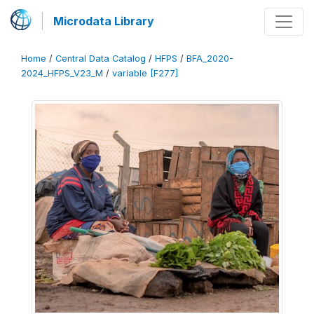
Microdata Library
Home
/
Central Data Catalog
/
HFPS
/
BFA_2020-
2024_HFPS_V23_M
/
variable [F277]