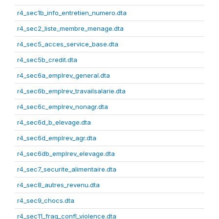
r4_sec1b_info_entretien_numero.dta
r4_sec2_liste_membre_menage.dta
r4_sec5_acces_service_base.dta
r4_sec5b_credit.dta
r4_sec6a_emplrev_general.dta
r4_sec6b_emplrev_travailsalarie.dta
r4_sec6c_emplrev_nonagr.dta
r4_sec6d_b_elevage.dta
r4_sec6d_emplrev_agr.dta
r4_sec6db_emplrev_elevage.dta
r4_sec7_securite_alimentaire.dta
r4_sec8_autres_revenu.dta
r4_sec9_chocs.dta
r4_sec11_frag_confl_violence.dta