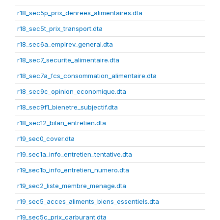
r18_sec5p_prix_denrees_alimentaires.dta
r18_sec5t_prix_transport.dta
r18_sec6a_emplrev_general.dta
r18_sec7_securite_alimentaire.dta
r18_sec7a_fcs_consommation_alimentaire.dta
r18_sec9c_opinion_economique.dta
r18_sec9f1_bienetre_subjectif.dta
r18_sec12_bilan_entretien.dta
r19_sec0_cover.dta
r19_sec1a_info_entretien_tentative.dta
r19_sec1b_info_entretien_numero.dta
r19_sec2_liste_membre_menage.dta
r19_sec5_acces_aliments_biens_essentiels.dta
r19_sec5c_prix_carburant.dta