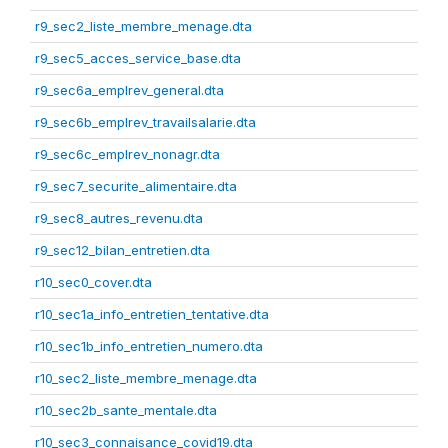
r9_sec2_liste_membre_menage.dta
r9_sec5_acces_service_base.dta
r9_sec6a_emplrev_general.dta
r9_sec6b_emplrev_travailsalarie.dta
r9_sec6c_emplrev_nonagr.dta
r9_sec7_securite_alimentaire.dta
r9_sec8_autres_revenu.dta
r9_sec12_bilan_entretien.dta
r10_sec0_cover.dta
r10_sec1a_info_entretien_tentative.dta
r10_sec1b_info_entretien_numero.dta
r10_sec2_liste_membre_menage.dta
r10_sec2b_sante_mentale.dta
r10_sec3_connaisance_covid19.dta