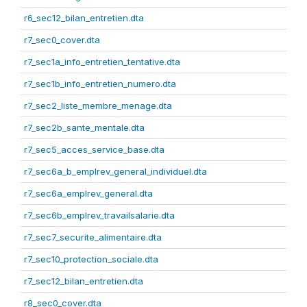
r6_sec12_bilan_entretien.dta
r7_sec0_cover.dta
r7_sec1a_info_entretien_tentative.dta
r7_sec1b_info_entretien_numero.dta
r7_sec2_liste_membre_menage.dta
r7_sec2b_sante_mentale.dta
r7_sec5_acces_service_base.dta
r7_sec6a_b_emplrev_general_individuel.dta
r7_sec6a_emplrev_general.dta
r7_sec6b_emplrev_travailsalarie.dta
r7_sec7_securite_alimentaire.dta
r7_sec10_protection_sociale.dta
r7_sec12_bilan_entretien.dta
r8_sec0_cover.dta