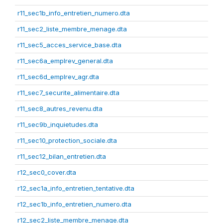
r11_sec1b_info_entretien_numero.dta
r11_sec2_liste_membre_menage.dta
r11_sec5_acces_service_base.dta
r11_sec6a_emplrev_general.dta
r11_sec6d_emplrev_agr.dta
r11_sec7_securite_alimentaire.dta
r11_sec8_autres_revenu.dta
r11_sec9b_inquietudes.dta
r11_sec10_protection_sociale.dta
r11_sec12_bilan_entretien.dta
r12_sec0_cover.dta
r12_sec1a_info_entretien_tentative.dta
r12_sec1b_info_entretien_numero.dta
r12_sec2_liste_membre_menage.dta