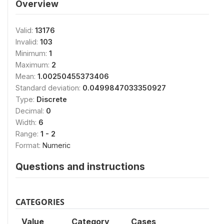
Overview
Valid:
13176
Invalid:
103
Minimum:
1
Maximum:
2
Mean:
1.00250455373406
Standard deviation:
0.0499847033350927
Type:
Discrete
Decimal:
0
Width:
6
Range:
1 - 2
Format:
Numeric
Questions and instructions
CATEGORIES
Value
Category
Cases