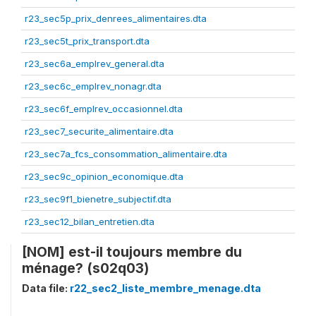
r23_sec5p_prix_denrees_alimentaires.dta
r23_sec5t_prix_transport.dta
r23_sec6a_emplrev_general.dta
r23_sec6c_emplrev_nonagr.dta
r23_sec6f_emplrev_occasionnel.dta
r23_sec7_securite_alimentaire.dta
r23_sec7a_fcs_consommation_alimentaire.dta
r23_sec9c_opinion_economique.dta
r23_sec9f1_bienetre_subjectif.dta
r23_sec12_bilan_entretien.dta
[NOM] est-il toujours membre du
ménage? (s02q03)
Data file:
r22_sec2_liste_membre_menage.dta