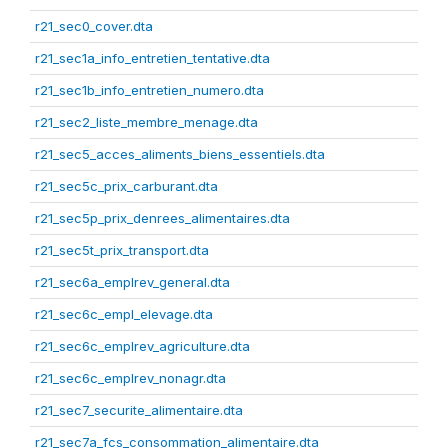
r21_sec0_cover.dta
r21_sec1a_info_entretien_tentative.dta
r21_sec1b_info_entretien_numero.dta
r21_sec2_liste_membre_menage.dta
r21_sec5_acces_aliments_biens_essentiels.dta
r21_sec5c_prix_carburant.dta
r21_sec5p_prix_denrees_alimentaires.dta
r21_sec5t_prix_transport.dta
r21_sec6a_emplrev_general.dta
r21_sec6c_empl_elevage.dta
r21_sec6c_emplrev_agriculture.dta
r21_sec6c_emplrev_nonagr.dta
r21_sec7_securite_alimentaire.dta
r21_sec7a_fcs_consommation_alimentaire.dta