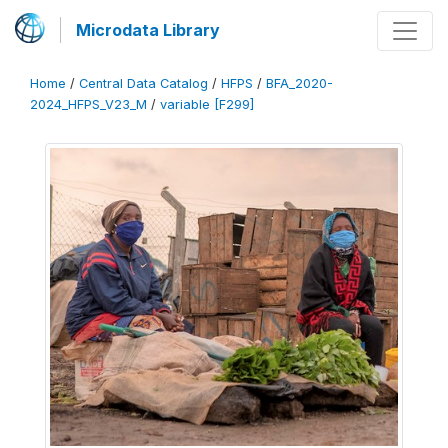
Microdata Library
Home
/
Central Data Catalog
/
HFPS
/
BFA_2020-
2024_HFPS_V23_M
/
variable [F299]