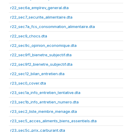
r22_sec6a_emplrev_general.dta
r22_sec7_securite_alimentaire.dta
r22_sec7a_fcs_consommation_alimentaire.dta
r22_sec9_chocs.dta
r22_sec9c_opinion_economique.dta
r22_sec9f1_bienetre_subjectif.dta
r22_sec9f2_bienetre_subjectif.dta
r22_sec12_bilan_entretien.dta
r23_sec0_cover.dta
r23_sec1a_info_entretien_tentative.dta
r23_sec1b_info_entretien_numero.dta
r23_sec2_liste_membre_menage.dta
r23_sec5_acces_aliments_biens_essentiels.dta
r23_sec5c_prix_carburant.dta