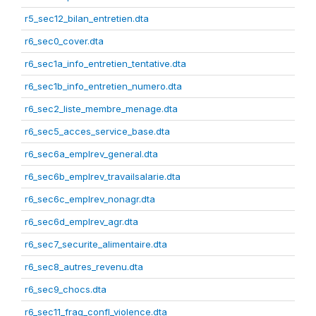
r5_sec12_bilan_entretien.dta
r6_sec0_cover.dta
r6_sec1a_info_entretien_tentative.dta
r6_sec1b_info_entretien_numero.dta
r6_sec2_liste_membre_menage.dta
r6_sec5_acces_service_base.dta
r6_sec6a_emplrev_general.dta
r6_sec6b_emplrev_travailsalarie.dta
r6_sec6c_emplrev_nonagr.dta
r6_sec6d_emplrev_agr.dta
r6_sec7_securite_alimentaire.dta
r6_sec8_autres_revenu.dta
r6_sec9_chocs.dta
r6_sec11_frag_confl_violence.dta