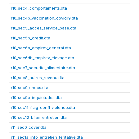
r10_sec4_comportaments.dta
r10_sec4b_vaccination_covid19.dta
r10_sec5_acces_service_base.dta
r10_sec5b_credit.dta
r10_sec6a_emplrev_general.dta
r10_sec6db_emplrev_elevage.dta
r10_sec7_securite_alimentaire.dta
r10_sec8_autres_revenu.dta
r10_sec9_chocs.dta
r10_sec9b_inquietudes.dta
r10_sec11_frag_confl_violence.dta
r10_sec12_bilan_entretien.dta
r11_sec0_cover.dta
r11_sec1a_info_entretien_tentative.dta