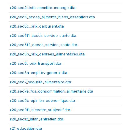
r20_sec2_liste_membre_menage.dta
r20_sec5_acces_aliments_biens_essentiels.dta
r20_sec5c_prix_carburant.dta
r20_sec5f1_acces_service_sante.dta
r20_sec5f2_acces_service_sante.dta
r20_sec5p_prix_denrees_alimentaires.dta
r20_sec5t_prix_transport.dta
r20_sec6a_emplrev_general.dta
r20_sec7_securite_alimentaire.dta
r20_sec7a_fcs_consommation_alimentaire.dta
r20_sec9c_opinion_economique.dta
r20_sec9f1_bienetre_subjectif.dta
r20_sec12_bilan_entretien.dta
r21_education.dta