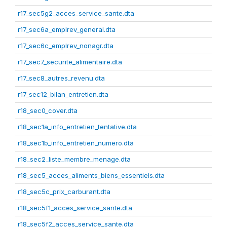
r17_sec5g2_acces_service_sante.dta
r17_sec6a_emplrev_general.dta
r17_sec6c_emplrev_nonagr.dta
r17_sec7_securite_alimentaire.dta
r17_sec8_autres_revenu.dta
r17_sec12_bilan_entretien.dta
r18_sec0_cover.dta
r18_sec1a_info_entretien_tentative.dta
r18_sec1b_info_entretien_numero.dta
r18_sec2_liste_membre_menage.dta
r18_sec5_acces_aliments_biens_essentiels.dta
r18_sec5c_prix_carburant.dta
r18_sec5f1_acces_service_sante.dta
r18_sec5f2_acces_service_sante.dta