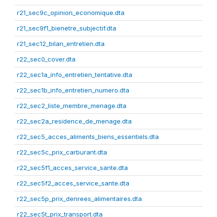
r21_sec9c_opinion_economique.dta
r21_sec9f1_bienetre_subjectif.dta
r21_sec12_bilan_entretien.dta
r22_sec0_cover.dta
r22_sec1a_info_entretien_tentative.dta
r22_sec1b_info_entretien_numero.dta
r22_sec2_liste_membre_menage.dta
r22_sec2a_residence_de_menage.dta
r22_sec5_acces_aliments_biens_essentiels.dta
r22_sec5c_prix_carburant.dta
r22_sec5f1_acces_service_sante.dta
r22_sec5f2_acces_service_sante.dta
r22_sec5p_prix_denrees_alimentaires.dta
r22_sec5t_prix_transport.dta