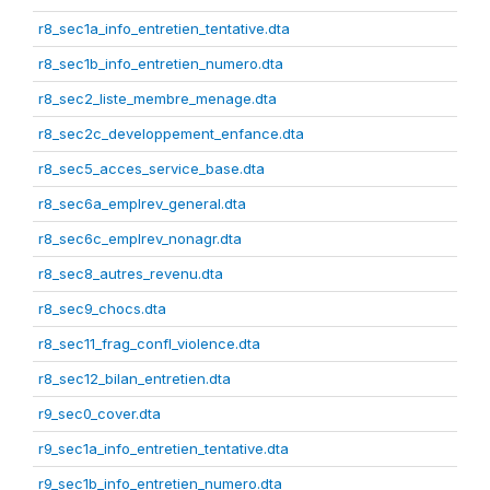
r8_sec1a_info_entretien_tentative.dta
r8_sec1b_info_entretien_numero.dta
r8_sec2_liste_membre_menage.dta
r8_sec2c_developpement_enfance.dta
r8_sec5_acces_service_base.dta
r8_sec6a_emplrev_general.dta
r8_sec6c_emplrev_nonagr.dta
r8_sec8_autres_revenu.dta
r8_sec9_chocs.dta
r8_sec11_frag_confl_violence.dta
r8_sec12_bilan_entretien.dta
r9_sec0_cover.dta
r9_sec1a_info_entretien_tentative.dta
r9_sec1b_info_entretien_numero.dta