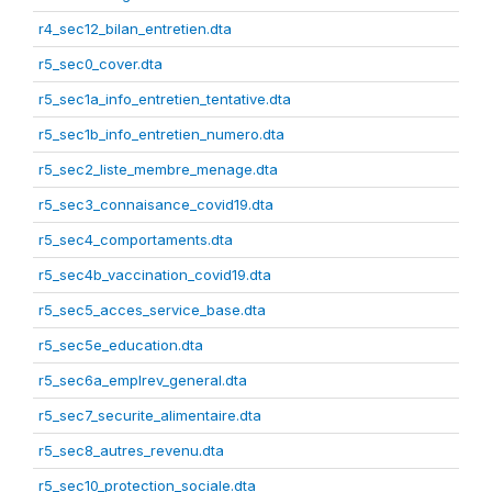
r4_sec12_bilan_entretien.dta
r5_sec0_cover.dta
r5_sec1a_info_entretien_tentative.dta
r5_sec1b_info_entretien_numero.dta
r5_sec2_liste_membre_menage.dta
r5_sec3_connaisance_covid19.dta
r5_sec4_comportaments.dta
r5_sec4b_vaccination_covid19.dta
r5_sec5_acces_service_base.dta
r5_sec5e_education.dta
r5_sec6a_emplrev_general.dta
r5_sec7_securite_alimentaire.dta
r5_sec8_autres_revenu.dta
r5_sec10_protection_sociale.dta