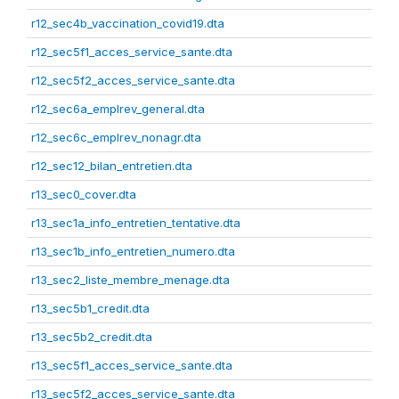
r12_sec4b_vaccination_covid19.dta
r12_sec5f1_acces_service_sante.dta
r12_sec5f2_acces_service_sante.dta
r12_sec6a_emplrev_general.dta
r12_sec6c_emplrev_nonagr.dta
r12_sec12_bilan_entretien.dta
r13_sec0_cover.dta
r13_sec1a_info_entretien_tentative.dta
r13_sec1b_info_entretien_numero.dta
r13_sec2_liste_membre_menage.dta
r13_sec5b1_credit.dta
r13_sec5b2_credit.dta
r13_sec5f1_acces_service_sante.dta
r13_sec5f2_acces_service_sante.dta