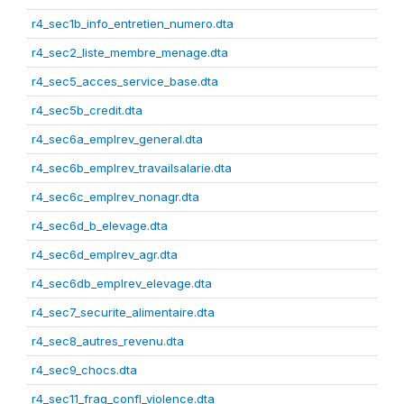
r4_sec1b_info_entretien_numero.dta
r4_sec2_liste_membre_menage.dta
r4_sec5_acces_service_base.dta
r4_sec5b_credit.dta
r4_sec6a_emplrev_general.dta
r4_sec6b_emplrev_travailsalarie.dta
r4_sec6c_emplrev_nonagr.dta
r4_sec6d_b_elevage.dta
r4_sec6d_emplrev_agr.dta
r4_sec6db_emplrev_elevage.dta
r4_sec7_securite_alimentaire.dta
r4_sec8_autres_revenu.dta
r4_sec9_chocs.dta
r4_sec11_frag_confl_violence.dta