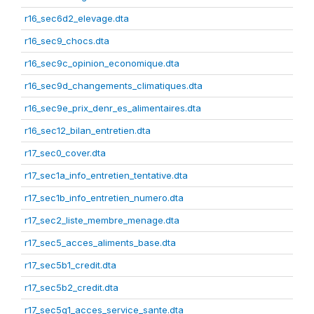
r16_sec6d2_elevage.dta
r16_sec9_chocs.dta
r16_sec9c_opinion_economique.dta
r16_sec9d_changements_climatiques.dta
r16_sec9e_prix_denr_es_alimentaires.dta
r16_sec12_bilan_entretien.dta
r17_sec0_cover.dta
r17_sec1a_info_entretien_tentative.dta
r17_sec1b_info_entretien_numero.dta
r17_sec2_liste_membre_menage.dta
r17_sec5_acces_aliments_base.dta
r17_sec5b1_credit.dta
r17_sec5b2_credit.dta
r17_sec5g1_acces_service_sante.dta