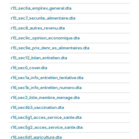
r15_sec6a_emplrev_general.dta
r15_sec7_securite_alimentaire.dta
r15_sec8_autres_revenu.dta
r15_sec9c_opinion_economique.dta
r15_sec9e_prix_denr_es_alimentaires.dta
r15_sec12_bilan_entretien.dta
r16_sec0_cover.dta
r16_sec1a_info_entretien_tentative.dta
r16_sec1b_info_entretien_numero.dta
r16_sec2_liste_membre_menage.dta
r16_sec4b3_vaccination.dta
r16_sec5g1_acces_service_sante.dta
r16_sec5g2_acces_service_sante.dta
r16_sec6d1_agriculture.dta