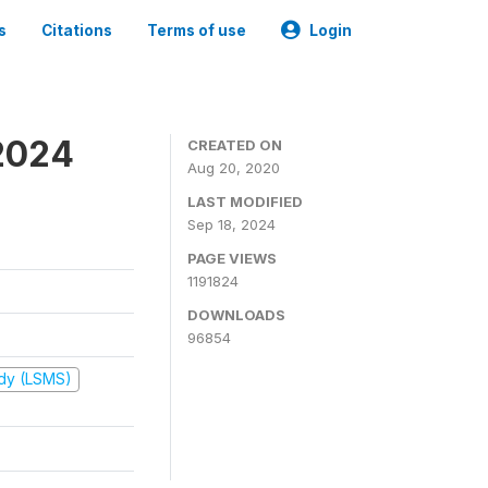
s
Citations
Terms of use
Login
2024
CREATED ON
Aug 20, 2020
LAST MODIFIED
Sep 18, 2024
PAGE VIEWS
1191824
DOWNLOADS
96854
udy (LSMS)