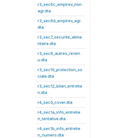
r3_sec6c_emplrev_non
agr.dta
r3_sec6d_emplrev_agr.
dta
r3_sec7_securite_alime
ntaire.dta
r3_sec8_autres_reven
u.dta
r3_sec10_protection_so
ciale.dta
r3_sec12_bilan_entretie
n.dta
r4_sec0_cover.dta
r4_sec1a_info_entretie
n_tentative.dta
r4_sec1b_info_entretie
n_numero.dta