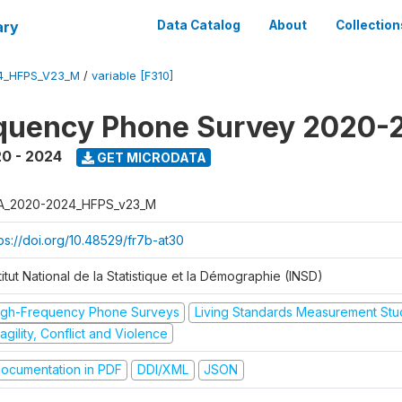
ary
Data Catalog
About
Collection
4_HFPS_V23_M
/
variable [F310]
equency Phone Survey 2020-
0 - 2024
GET MICRODATA
A_2020-2024_HFPS_v23_M
tps://doi.org/10.48529/fr7b-at30
titut National de la Statistique et la Démographie (INSD)
igh-Frequency Phone Surveys
Living Standards Measurement St
agility, Conflict and Violence
ocumentation in PDF
DDI/XML
JSON