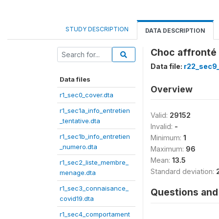
STUDY DESCRIPTION
DATA DESCRIPTION
Choc affronté 
Data file:
r22_sec9
Data files
Overview
r1_sec0_cover.dta
r1_sec1a_info_entretien
Valid:
29152
_tentative.dta
Invalid:
-
r1_sec1b_info_entretien
Minimum:
1
_numero.dta
Maximum:
96
Mean:
13.5
r1_sec2_liste_membre_
Standard deviation:
menage.dta
r1_sec3_connaisance_
Questions and 
covid19.dta
r1_sec4_comportament