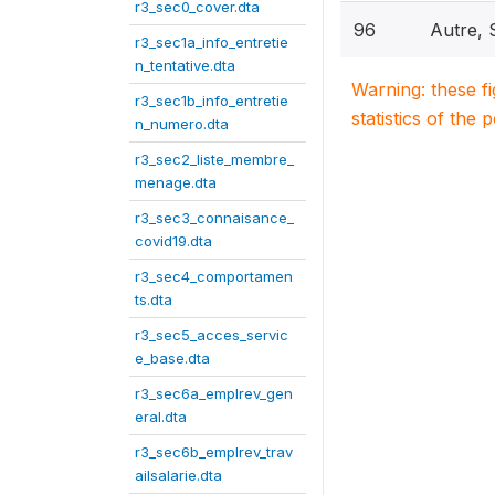
r3_sec0_cover.dta
96
Autre, 
r3_sec1a_info_entretie
n_tentative.dta
Warning: these f
r3_sec1b_info_entretie
statistics of the 
n_numero.dta
r3_sec2_liste_membre_
menage.dta
r3_sec3_connaisance_
covid19.dta
r3_sec4_comportamen
ts.dta
r3_sec5_acces_servic
e_base.dta
r3_sec6a_emplrev_gen
eral.dta
r3_sec6b_emplrev_trav
ailsalarie.dta