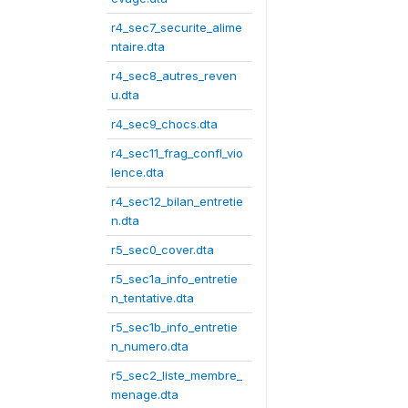
r4_sec7_securite_alime
ntaire.dta
r4_sec8_autres_reven
u.dta
r4_sec9_chocs.dta
r4_sec11_frag_confl_vio
lence.dta
r4_sec12_bilan_entretie
n.dta
r5_sec0_cover.dta
r5_sec1a_info_entretie
n_tentative.dta
r5_sec1b_info_entretie
n_numero.dta
r5_sec2_liste_membre_
menage.dta