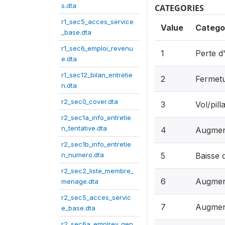
s.dta
CATEGORIES
r1_sec5_acces_service
Value
Catego
_base.dta
r1_sec6_emploi_revenu
1
Perte d
e.dta
r1_sec12_bilan_entretie
2
Fermetu
n.dta
r2_sec0_cover.dta
3
Vol/pill
r2_sec1a_info_entretie
n_tentative.dta
4
Augment
r2_sec1b_info_entretie
n_numero.dta
5
Baisse 
r2_sec2_liste_membre_
6
Augment
menage.dta
r2_sec5_acces_servic
7
Augment
e_base.dta
r2_sec6a_emplrev_gen