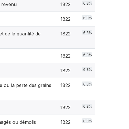
6.3%
 revenu
1822
6.3%
1822
6.3%
t de la quantité de
1822
6.3%
1822
6.3%
1822
6.3%
e ou la perte des grains
1822
6.3%
1822
6.3%
magés ou démolis
1822