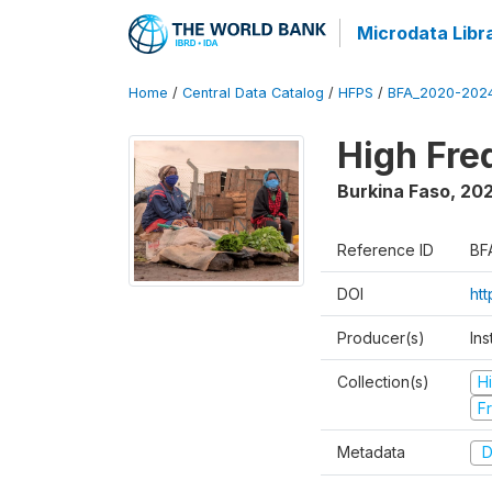
Microdata Libr
Home
/
Central Data Catalog
/
HFPS
/
BFA_2020-202
High Fr
Burkina Faso
,
202
Reference ID
BF
DOI
ht
Producer(s)
Ins
Collection(s)
H
Fr
Metadata
D