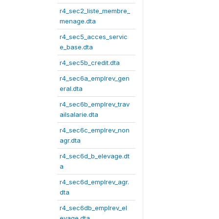
r4_sec2_liste_membre_
menage.dta
r4_sec5_acces_servic
e_base.dta
r4_sec5b_credit.dta
r4_sec6a_emplrev_gen
eral.dta
r4_sec6b_emplrev_trav
ailsalarie.dta
r4_sec6c_emplrev_non
agr.dta
r4_sec6d_b_elevage.dt
a
r4_sec6d_emplrev_agr.
dta
r4_sec6db_emplrev_el
evage.dta