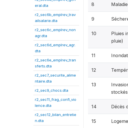
8
Maladie
eral.dta
r2_sec6b_emplrev_trav
9
Sécher
ailsalarie.dta
r2_sec6c_emplrev_non
10
Pluies 
agr.dta
pluie)
r2_sec6d_emplrev_agr.
dta
11
Inondat
r2_sec6e_emplrev_tran
sferts.dta
12
Tempéra
r2_sec7_securite_alime
ntaire.dta
13
Invasio
r2_sec9_chocs.dta
stockés
r2_sec11_frag_confl_vio
lence.dta
14
Décès d
r2_sec12_bilan_entretie
n.dta
15
Logemen