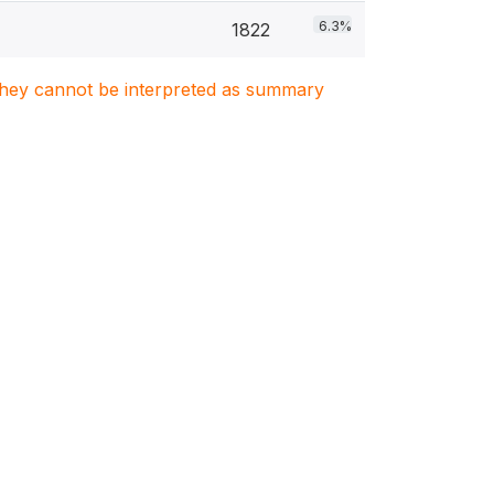
6.3%
1822
. They cannot be interpreted as summary