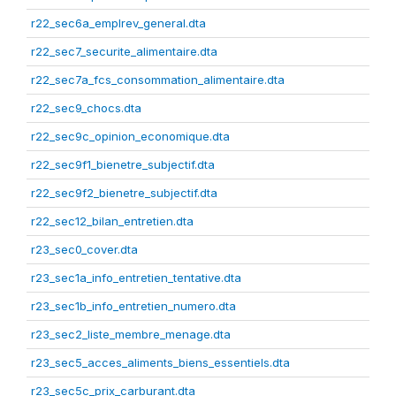
r22_sec6a_emplrev_general.dta
r22_sec7_securite_alimentaire.dta
r22_sec7a_fcs_consommation_alimentaire.dta
r22_sec9_chocs.dta
r22_sec9c_opinion_economique.dta
r22_sec9f1_bienetre_subjectif.dta
r22_sec9f2_bienetre_subjectif.dta
r22_sec12_bilan_entretien.dta
r23_sec0_cover.dta
r23_sec1a_info_entretien_tentative.dta
r23_sec1b_info_entretien_numero.dta
r23_sec2_liste_membre_menage.dta
r23_sec5_acces_aliments_biens_essentiels.dta
r23_sec5c_prix_carburant.dta