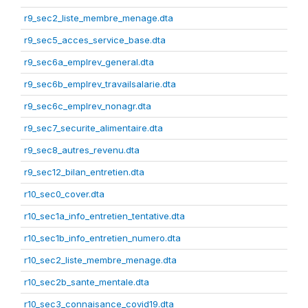
r9_sec2_liste_membre_menage.dta
r9_sec5_acces_service_base.dta
r9_sec6a_emplrev_general.dta
r9_sec6b_emplrev_travailsalarie.dta
r9_sec6c_emplrev_nonagr.dta
r9_sec7_securite_alimentaire.dta
r9_sec8_autres_revenu.dta
r9_sec12_bilan_entretien.dta
r10_sec0_cover.dta
r10_sec1a_info_entretien_tentative.dta
r10_sec1b_info_entretien_numero.dta
r10_sec2_liste_membre_menage.dta
r10_sec2b_sante_mentale.dta
r10_sec3_connaisance_covid19.dta