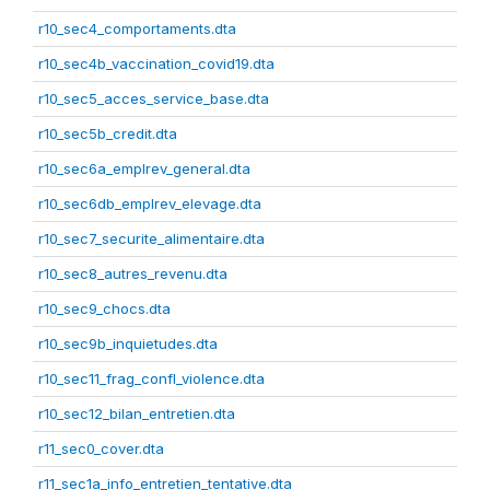
r10_sec4_comportaments.dta
r10_sec4b_vaccination_covid19.dta
r10_sec5_acces_service_base.dta
r10_sec5b_credit.dta
r10_sec6a_emplrev_general.dta
r10_sec6db_emplrev_elevage.dta
r10_sec7_securite_alimentaire.dta
r10_sec8_autres_revenu.dta
r10_sec9_chocs.dta
r10_sec9b_inquietudes.dta
r10_sec11_frag_confl_violence.dta
r10_sec12_bilan_entretien.dta
r11_sec0_cover.dta
r11_sec1a_info_entretien_tentative.dta