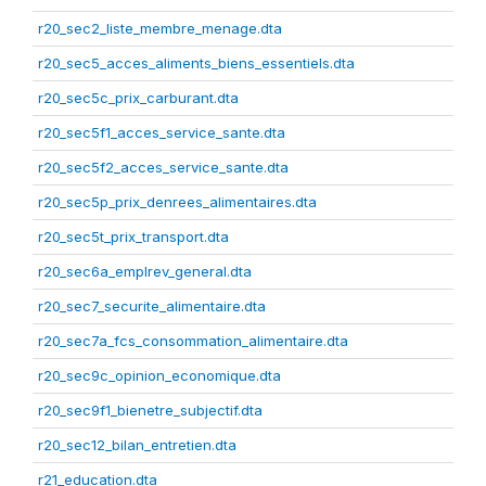
r20_sec2_liste_membre_menage.dta
r20_sec5_acces_aliments_biens_essentiels.dta
r20_sec5c_prix_carburant.dta
r20_sec5f1_acces_service_sante.dta
r20_sec5f2_acces_service_sante.dta
r20_sec5p_prix_denrees_alimentaires.dta
r20_sec5t_prix_transport.dta
r20_sec6a_emplrev_general.dta
r20_sec7_securite_alimentaire.dta
r20_sec7a_fcs_consommation_alimentaire.dta
r20_sec9c_opinion_economique.dta
r20_sec9f1_bienetre_subjectif.dta
r20_sec12_bilan_entretien.dta
r21_education.dta