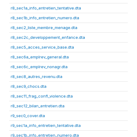
r8_sec1a_info_entretien_tentative.dta
r8_sec1b_info_entretien_numero.dta
r8_sec2_liste_membre_menage.dta
r8_sec2c_developpement_enfance.dta
r8_sec5_acces_service_base.dta
r8_sec6a_emplrev_general.dta
r8_sec6c_emplrev_nonagr.dta
r8_sec8_autres_revenu.dta
r8_sec9_chocs.dta
r8_sec11_frag_confl_violence.dta
r8_sec12_bilan_entretien.dta
r9_sec0_cover.dta
r9_sec1a_info_entretien_tentative.dta
r9_sec1b_info_entretien_numero.dta