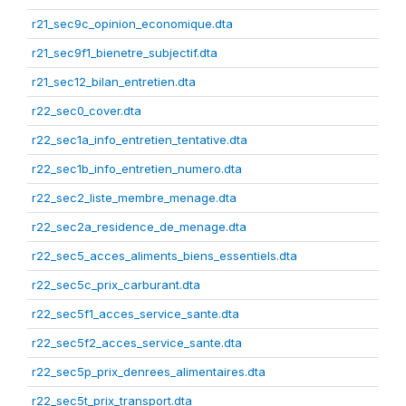
r21_sec9c_opinion_economique.dta
r21_sec9f1_bienetre_subjectif.dta
r21_sec12_bilan_entretien.dta
r22_sec0_cover.dta
r22_sec1a_info_entretien_tentative.dta
r22_sec1b_info_entretien_numero.dta
r22_sec2_liste_membre_menage.dta
r22_sec2a_residence_de_menage.dta
r22_sec5_acces_aliments_biens_essentiels.dta
r22_sec5c_prix_carburant.dta
r22_sec5f1_acces_service_sante.dta
r22_sec5f2_acces_service_sante.dta
r22_sec5p_prix_denrees_alimentaires.dta
r22_sec5t_prix_transport.dta