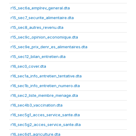
r15_sec6a_emplrev_general.dta
r15_sec7_securite_alimentaire.dta
r15_sec8_autres_revenu.dta
r15_sec9c_opinion_economique.dta
r15_sec9e_prix_denr_es_alimentaires.dta
r15_sec12_bilan_entretien.dta
r16_sec0_cover.dta
r16_sec1a_info_entretien_tentative.dta
r16_sec1b_info_entretien_numero.dta
r16_sec2_liste_membre_menage.dta
r16_sec4b3_vaccination.dta
r16_sec5g1_acces_service_sante.dta
r16_sec5g2_acces_service_sante.dta
r16_sec6d1_agriculture.dta