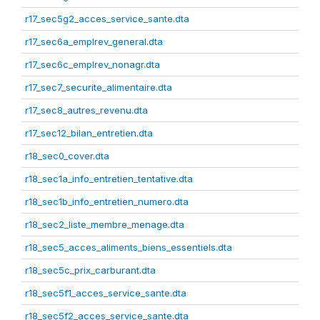
r17_sec5g2_acces_service_sante.dta
r17_sec6a_emplrev_general.dta
r17_sec6c_emplrev_nonagr.dta
r17_sec7_securite_alimentaire.dta
r17_sec8_autres_revenu.dta
r17_sec12_bilan_entretien.dta
r18_sec0_cover.dta
r18_sec1a_info_entretien_tentative.dta
r18_sec1b_info_entretien_numero.dta
r18_sec2_liste_membre_menage.dta
r18_sec5_acces_aliments_biens_essentiels.dta
r18_sec5c_prix_carburant.dta
r18_sec5f1_acces_service_sante.dta
r18_sec5f2_acces_service_sante.dta