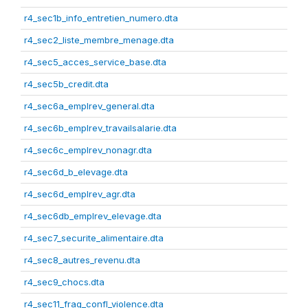
r4_sec1b_info_entretien_numero.dta
r4_sec2_liste_membre_menage.dta
r4_sec5_acces_service_base.dta
r4_sec5b_credit.dta
r4_sec6a_emplrev_general.dta
r4_sec6b_emplrev_travailsalarie.dta
r4_sec6c_emplrev_nonagr.dta
r4_sec6d_b_elevage.dta
r4_sec6d_emplrev_agr.dta
r4_sec6db_emplrev_elevage.dta
r4_sec7_securite_alimentaire.dta
r4_sec8_autres_revenu.dta
r4_sec9_chocs.dta
r4_sec11_frag_confl_violence.dta