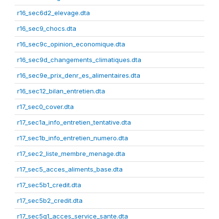
r16_sec6d2_elevage.dta
r16_sec9_chocs.dta
r16_sec9c_opinion_economique.dta
r16_sec9d_changements_climatiques.dta
r16_sec9e_prix_denr_es_alimentaires.dta
r16_sec12_bilan_entretien.dta
r17_sec0_cover.dta
r17_sec1a_info_entretien_tentative.dta
r17_sec1b_info_entretien_numero.dta
r17_sec2_liste_membre_menage.dta
r17_sec5_acces_aliments_base.dta
r17_sec5b1_credit.dta
r17_sec5b2_credit.dta
r17_sec5g1_acces_service_sante.dta