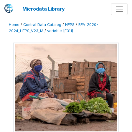
Microdata Library
Home
/
Central Data Catalog
/
HFPS
/
BFA_2020-
2024_HFPS_V23_M
/
variable [F311]