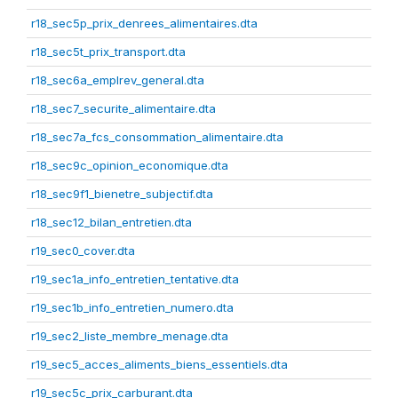
r18_sec5p_prix_denrees_alimentaires.dta
r18_sec5t_prix_transport.dta
r18_sec6a_emplrev_general.dta
r18_sec7_securite_alimentaire.dta
r18_sec7a_fcs_consommation_alimentaire.dta
r18_sec9c_opinion_economique.dta
r18_sec9f1_bienetre_subjectif.dta
r18_sec12_bilan_entretien.dta
r19_sec0_cover.dta
r19_sec1a_info_entretien_tentative.dta
r19_sec1b_info_entretien_numero.dta
r19_sec2_liste_membre_menage.dta
r19_sec5_acces_aliments_biens_essentiels.dta
r19_sec5c_prix_carburant.dta