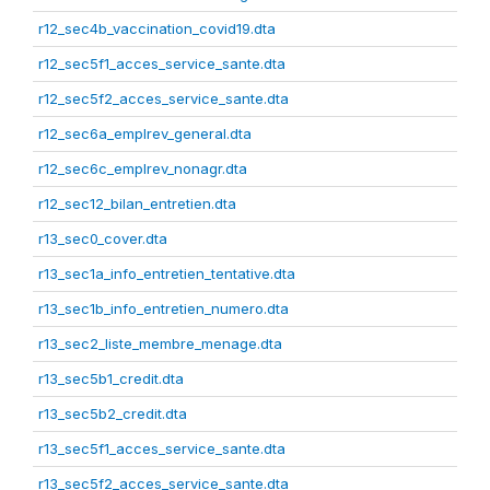
r12_sec4b_vaccination_covid19.dta
r12_sec5f1_acces_service_sante.dta
r12_sec5f2_acces_service_sante.dta
r12_sec6a_emplrev_general.dta
r12_sec6c_emplrev_nonagr.dta
r12_sec12_bilan_entretien.dta
r13_sec0_cover.dta
r13_sec1a_info_entretien_tentative.dta
r13_sec1b_info_entretien_numero.dta
r13_sec2_liste_membre_menage.dta
r13_sec5b1_credit.dta
r13_sec5b2_credit.dta
r13_sec5f1_acces_service_sante.dta
r13_sec5f2_acces_service_sante.dta