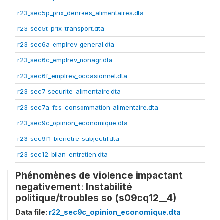
r23_sec5p_prix_denrees_alimentaires.dta
r23_sec5t_prix_transport.dta
r23_sec6a_emplrev_general.dta
r23_sec6c_emplrev_nonagr.dta
r23_sec6f_emplrev_occasionnel.dta
r23_sec7_securite_alimentaire.dta
r23_sec7a_fcs_consommation_alimentaire.dta
r23_sec9c_opinion_economique.dta
r23_sec9f1_bienetre_subjectif.dta
r23_sec12_bilan_entretien.dta
Phénomènes de violence impactant
negativement: Instabilité
politique/troubles so (s09cq12__4)
Data file:
r22_sec9c_opinion_economique.dta