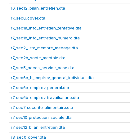
r6_sec12_bilan_entretien.dta
r7_sec0_cover.dta
r7_sec1a_info_entretien_tentative.dta
r7_sec1b_info_entretien_numero.dta
r7_sec2_liste_membre_menage.dta
r7_sec2b_sante_mentale.dta
r7_sec5_acces_service_base.dta
r7_sec6a_b_emplrev_general_individuel.dta
r7_sec6a_emplrev_general.dta
r7_sec6b_emplrev_travailsalarie.dta
r7_sec7_securite_alimentaire.dta
r7_sec10_protection_sociale.dta
r7_sec12_bilan_entretien.dta
r8_sec0_cover.dta