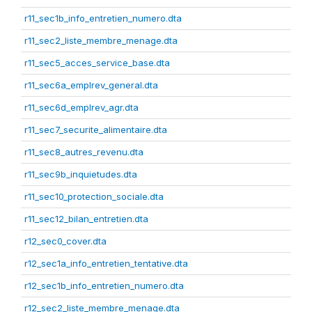
r11_sec1b_info_entretien_numero.dta
r11_sec2_liste_membre_menage.dta
r11_sec5_acces_service_base.dta
r11_sec6a_emplrev_general.dta
r11_sec6d_emplrev_agr.dta
r11_sec7_securite_alimentaire.dta
r11_sec8_autres_revenu.dta
r11_sec9b_inquietudes.dta
r11_sec10_protection_sociale.dta
r11_sec12_bilan_entretien.dta
r12_sec0_cover.dta
r12_sec1a_info_entretien_tentative.dta
r12_sec1b_info_entretien_numero.dta
r12_sec2_liste_membre_menage.dta