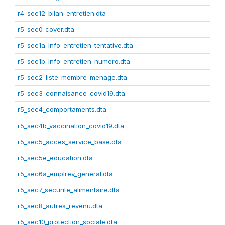
r4_sec12_bilan_entretien.dta
r5_sec0_cover.dta
r5_sec1a_info_entretien_tentative.dta
r5_sec1b_info_entretien_numero.dta
r5_sec2_liste_membre_menage.dta
r5_sec3_connaisance_covid19.dta
r5_sec4_comportaments.dta
r5_sec4b_vaccination_covid19.dta
r5_sec5_acces_service_base.dta
r5_sec5e_education.dta
r5_sec6a_emplrev_general.dta
r5_sec7_securite_alimentaire.dta
r5_sec8_autres_revenu.dta
r5_sec10_protection_sociale.dta