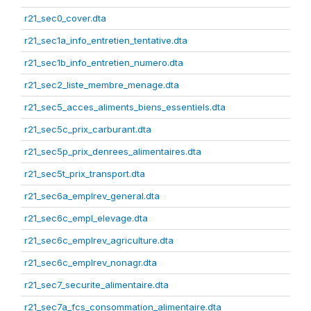
r21_sec0_cover.dta
r21_sec1a_info_entretien_tentative.dta
r21_sec1b_info_entretien_numero.dta
r21_sec2_liste_membre_menage.dta
r21_sec5_acces_aliments_biens_essentiels.dta
r21_sec5c_prix_carburant.dta
r21_sec5p_prix_denrees_alimentaires.dta
r21_sec5t_prix_transport.dta
r21_sec6a_emplrev_general.dta
r21_sec6c_empl_elevage.dta
r21_sec6c_emplrev_agriculture.dta
r21_sec6c_emplrev_nonagr.dta
r21_sec7_securite_alimentaire.dta
r21_sec7a_fcs_consommation_alimentaire.dta