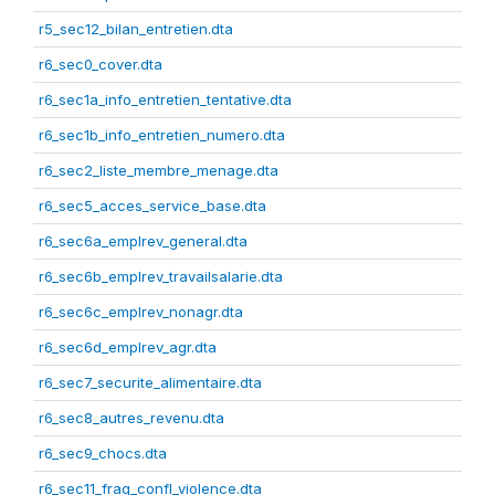
r5_sec12_bilan_entretien.dta
r6_sec0_cover.dta
r6_sec1a_info_entretien_tentative.dta
r6_sec1b_info_entretien_numero.dta
r6_sec2_liste_membre_menage.dta
r6_sec5_acces_service_base.dta
r6_sec6a_emplrev_general.dta
r6_sec6b_emplrev_travailsalarie.dta
r6_sec6c_emplrev_nonagr.dta
r6_sec6d_emplrev_agr.dta
r6_sec7_securite_alimentaire.dta
r6_sec8_autres_revenu.dta
r6_sec9_chocs.dta
r6_sec11_frag_confl_violence.dta