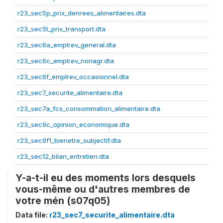
r23_sec5p_prix_denrees_alimentaires.dta
r23_sec5t_prix_transport.dta
r23_sec6a_emplrev_general.dta
r23_sec6c_emplrev_nonagr.dta
r23_sec6f_emplrev_occasionnel.dta
r23_sec7_securite_alimentaire.dta
r23_sec7a_fcs_consommation_alimentaire.dta
r23_sec9c_opinion_economique.dta
r23_sec9f1_bienetre_subjectif.dta
r23_sec12_bilan_entretien.dta
Y-a-t-il eu des moments lors desquels
vous-même ou d'autres membres de
votre mén (s07q05)
Data file:
r23_sec7_securite_alimentaire.dta