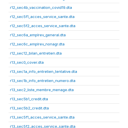
r12_sec4b_vaccination_covid19.dta
r12_sec5f1_acces_service_sante.dta
r12_sec5f2_acces_service_sante.dta
r12_sec6a_emplrev_general.dta
r12_sec6c_emplrev_nonagr.dta
r12_sec12_bilan_entretien.dta
r13_sec0_cover.dta
r13_sec1a_info_entretien_tentative.dta
r13_sec1b_info_entretien_numero.dta
r13_sec2_liste_membre_menage.dta
r13_sec5b1_credit.dta
r13_sec5b2_credit.dta
r13_sec5f1_acces_service_sante.dta
r13_sec5f2_acces_service_sante.dta