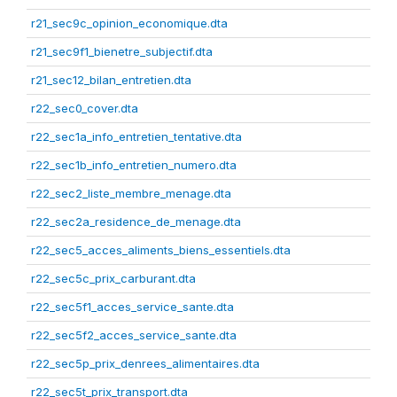
r21_sec9c_opinion_economique.dta
r21_sec9f1_bienetre_subjectif.dta
r21_sec12_bilan_entretien.dta
r22_sec0_cover.dta
r22_sec1a_info_entretien_tentative.dta
r22_sec1b_info_entretien_numero.dta
r22_sec2_liste_membre_menage.dta
r22_sec2a_residence_de_menage.dta
r22_sec5_acces_aliments_biens_essentiels.dta
r22_sec5c_prix_carburant.dta
r22_sec5f1_acces_service_sante.dta
r22_sec5f2_acces_service_sante.dta
r22_sec5p_prix_denrees_alimentaires.dta
r22_sec5t_prix_transport.dta