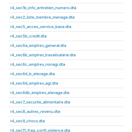
r4_sec1b_info_entretien_numero.dta
r4_sec2_liste_membre_menage.dta
r4_sec5_acces_service_base.dta
r4_sec5b_credit.dta
r4_sec6a_emplrev_general.dta
r4_sec6b_emplrev_travailsalarie.dta
r4_sec6c_emplrev_nonagr.dta
r4_sec6d_b_elevage.dta
r4_sec6d_emplrev_agr.dta
r4_sec6db_emplrev_elevage.dta
r4_sec7_securite_alimentaire.dta
r4_sec8_autres_revenu.dta
r4_sec9_chocs.dta
r4_sec11_frag_confl_violence.dta