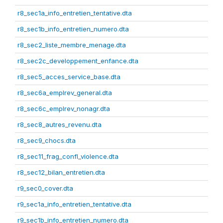
r8_sec1a_info_entretien_tentative.dta
r8_sec1b_info_entretien_numero.dta
r8_sec2_liste_membre_menage.dta
r8_sec2c_developpement_enfance.dta
r8_sec5_acces_service_base.dta
r8_sec6a_emplrev_general.dta
r8_sec6c_emplrev_nonagr.dta
r8_sec8_autres_revenu.dta
r8_sec9_chocs.dta
r8_sec11_frag_confl_violence.dta
r8_sec12_bilan_entretien.dta
r9_sec0_cover.dta
r9_sec1a_info_entretien_tentative.dta
r9_sec1b_info_entretien_numero.dta