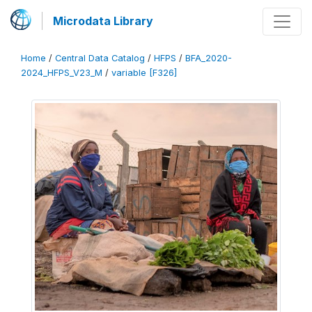
Microdata Library
Home
/
Central Data Catalog
/
HFPS
/
BFA_2020-
2024_HFPS_V23_M
/
variable [F326]