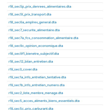
r18_sec5p_prix_denrees_alimentaires.dta
r18_sec5t_prix_transport.dta
r18_sec6a_emplrev_general.dta
r18_sec7_securite_alimentaire.dta
r18_sec7a_fcs_consommation_alimentaire.dta
r18_sec9c_opinion_economique.dta
r18_sec9f1_bienetre_subjectif.dta
r18_sec12_bilan_entretien.dta
r19_sec0_cover.dta
r19_sec1a_info_entretien_tentative.dta
r19_sec1b_info_entretien_numero.dta
r19_sec2_liste_membre_menage.dta
r19_sec5_acces_aliments_biens_essentiels.dta
r19_sec5c_prix_carburant.dta