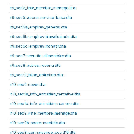
r9_sec2_liste_membre_menage.dta
r9_sec5_acces_service_base.dta
r9_sec6a_emplrev_general.dta
r9_sec6b_emplrev_travailsalarie.dta
r9_sec6c_emplrev_nonagr.dta
r9_sec7_securite_alimentaire.dta
r9_sec8_autres_revenu.dta
r9_sec12_bilan_entretien.dta
r10_sec0_cover.dta
r10_sec1a_info_entretien_tentative.dta
r10_sec1b_info_entretien_numero.dta
r10_sec2_liste_membre_menage.dta
r10_sec2b_sante_mentale.dta
r10_sec3_connaisance_covid19.dta