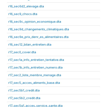
r16_sec6d2_elevage.dta
r16_sec9_chocs.dta
r16_sec9c_opinion_economique.dta
r16_sec9d_changements_climatiques.dta
r16_sec9e_prix_denr_es_alimentaires.dta
r16_sec12_bilan_entretien.dta
r17_sec0_cover.dta
r17_sec1a_info_entretien_tentative.dta
r17_sec1b_info_entretien_numero.dta
r17_sec2_liste_membre_menage.dta
r17_sec5_acces_aliments_base.dta
r17_sec5b1_credit.dta
r17_sec5b2_credit.dta
r17_sec5g1_acces_service_sante.dta