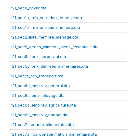
r21_sec0_cover.dta
r21_sec1a_info_entretien_tentative.dta
r21_sec1b_info_entretien_numero.dta
r21_sec2_liste_membre_menage.dta
r21_sec5_acces_aliments_biens_essentiels.dta
r21_sec5c_prix_carburant.dta
r21_sec5p_prix_denrees_alimentaires.dta
r21_sec5t_prix_transport.dta
r21_sec6a_emplrev_general.dta
r21_sec6c_empl_elevage.dta
r21_sec6c_emplrev_agriculture.dta
r21_sec6c_emplrev_nonagr.dta
r21_sec7_securite_alimentaire.dta
r21_sec7a_fcs_consommation_alimentaire.dta