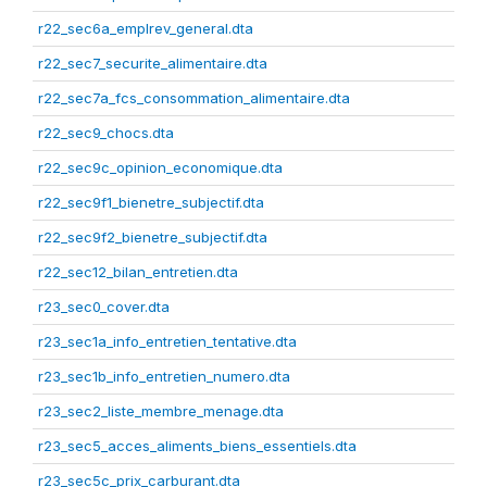
r22_sec6a_emplrev_general.dta
r22_sec7_securite_alimentaire.dta
r22_sec7a_fcs_consommation_alimentaire.dta
r22_sec9_chocs.dta
r22_sec9c_opinion_economique.dta
r22_sec9f1_bienetre_subjectif.dta
r22_sec9f2_bienetre_subjectif.dta
r22_sec12_bilan_entretien.dta
r23_sec0_cover.dta
r23_sec1a_info_entretien_tentative.dta
r23_sec1b_info_entretien_numero.dta
r23_sec2_liste_membre_menage.dta
r23_sec5_acces_aliments_biens_essentiels.dta
r23_sec5c_prix_carburant.dta