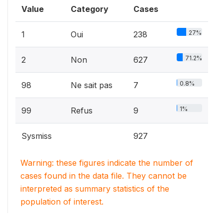
Value
Category
Cases
27%
1
Oui
238
71.2%
2
Non
627
0.8%
98
Ne sait pas
7
1%
99
Refus
9
Sysmiss
927
Warning: these figures indicate the number of
cases found in the data file. They cannot be
interpreted as summary statistics of the
population of interest.