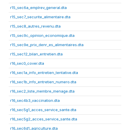
r15_sec6a_emplrev_general.dta
r15_sec7_securite_alimentaire.dta
r15_sec8_autres_revenu.dta
r15_sec9c_opinion_economique.dta
r15_sec9e_prix_denr_es_alimentaires.dta
r15_sec12_bilan_entretien.dta
r16_sec0_cover.dta
r16_sec1a_info_entretien_tentative.dta
r16_sec1b_info_entretien_numero.dta
r16_sec2_liste_membre_menage.dta
r16_sec4b3_vaccination.dta
r16_sec5g1_acces_service_sante.dta
r16_sec5g2_acces_service_sante.dta
r16_sec6d1_agriculture.dta