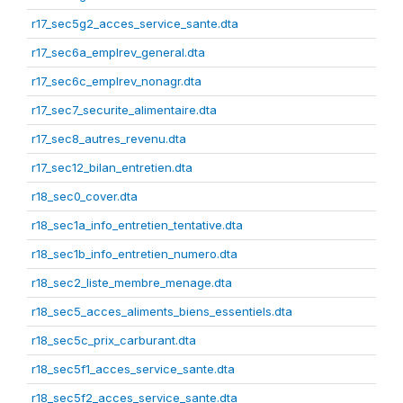
r17_sec5g2_acces_service_sante.dta
r17_sec6a_emplrev_general.dta
r17_sec6c_emplrev_nonagr.dta
r17_sec7_securite_alimentaire.dta
r17_sec8_autres_revenu.dta
r17_sec12_bilan_entretien.dta
r18_sec0_cover.dta
r18_sec1a_info_entretien_tentative.dta
r18_sec1b_info_entretien_numero.dta
r18_sec2_liste_membre_menage.dta
r18_sec5_acces_aliments_biens_essentiels.dta
r18_sec5c_prix_carburant.dta
r18_sec5f1_acces_service_sante.dta
r18_sec5f2_acces_service_sante.dta