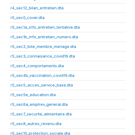
r4_sec12_bilan_entretien.dta
r5_sec0_cover.dta
r5_sec1a_info_entretien_tentative.dta
r5_sec1b_info_entretien_numero.dta
r5_sec2_liste_membre_menage.dta
r5_sec3_connaisance_covid19.dta
r5_sec4_comportaments.dta
r5_sec4b_vaccination_covid19.dta
r5_sec5_acces_service_base.dta
r5_sec5e_education.dta
r5_sec6a_emplrev_general.dta
r5_sec7_securite_alimentaire.dta
r5_sec8_autres_revenu.dta
r5_sec10_protection_sociale.dta