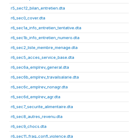
r5_sec12_bilan_entretien.dta
r6_sec0_cover.dta
r6_sec1a_info_entretien_tentative.dta
r6_sec1b_info_entretien_numero.dta
r6_sec2_liste_membre_menage.dta
r6_sec5_acces_service_base.dta
r6_sec6a_emplrev_general.dta
r6_sec6b_emplrev_travailsalarie.dta
r6_sec6c_emplrev_nonagr.dta
r6_sec6d_emplrev_agr.dta
r6_sec7_securite_alimentaire.dta
r6_sec8_autres_revenu.dta
r6_sec9_chocs.dta
r6_sec11_frag_confl_violence.dta