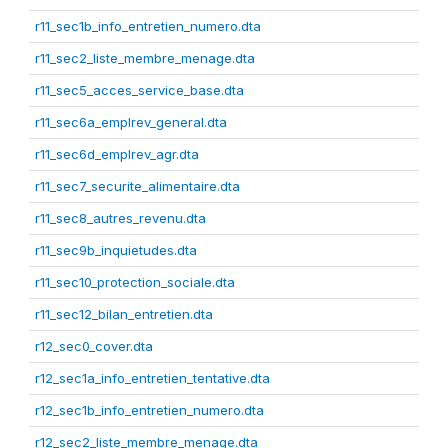
r11_sec1b_info_entretien_numero.dta
r11_sec2_liste_membre_menage.dta
r11_sec5_acces_service_base.dta
r11_sec6a_emplrev_general.dta
r11_sec6d_emplrev_agr.dta
r11_sec7_securite_alimentaire.dta
r11_sec8_autres_revenu.dta
r11_sec9b_inquietudes.dta
r11_sec10_protection_sociale.dta
r11_sec12_bilan_entretien.dta
r12_sec0_cover.dta
r12_sec1a_info_entretien_tentative.dta
r12_sec1b_info_entretien_numero.dta
r12_sec2_liste_membre_menage.dta