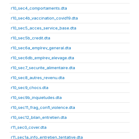
r10_sec4_comportaments.dta
r10_sec4b_vaccination_covid19.dta
r10_sec5_acces_service_base.dta
r10_sec5b_credit.dta
r10_sec6a_emplrev_general.dta
r10_sec6db_emplrev_elevage.dta
r10_sec7_securite_alimentaire.dta
r10_sec8_autres_revenu.dta
r10_sec9_chocs.dta
r10_sec9b_inquietudes.dta
r10_sec11_frag_confl_violence.dta
r10_sec12_bilan_entretien.dta
r11_sec0_cover.dta
r11_sec1a_info_entretien_tentative.dta