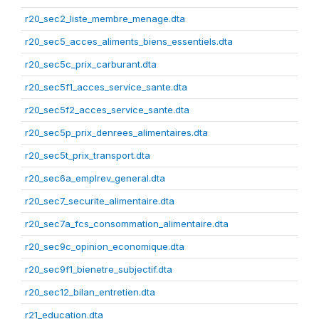
r20_sec2_liste_membre_menage.dta
r20_sec5_acces_aliments_biens_essentiels.dta
r20_sec5c_prix_carburant.dta
r20_sec5f1_acces_service_sante.dta
r20_sec5f2_acces_service_sante.dta
r20_sec5p_prix_denrees_alimentaires.dta
r20_sec5t_prix_transport.dta
r20_sec6a_emplrev_general.dta
r20_sec7_securite_alimentaire.dta
r20_sec7a_fcs_consommation_alimentaire.dta
r20_sec9c_opinion_economique.dta
r20_sec9f1_bienetre_subjectif.dta
r20_sec12_bilan_entretien.dta
r21_education.dta