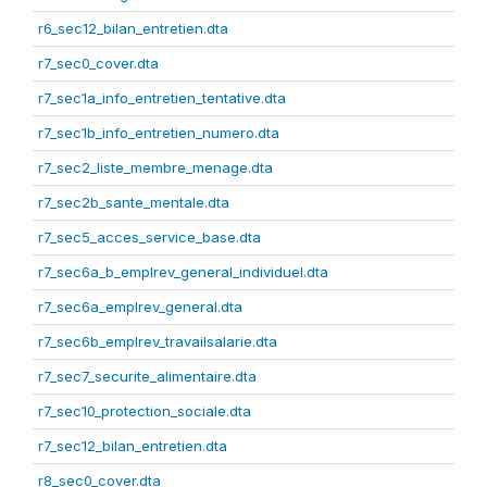
r6_sec12_bilan_entretien.dta
r7_sec0_cover.dta
r7_sec1a_info_entretien_tentative.dta
r7_sec1b_info_entretien_numero.dta
r7_sec2_liste_membre_menage.dta
r7_sec2b_sante_mentale.dta
r7_sec5_acces_service_base.dta
r7_sec6a_b_emplrev_general_individuel.dta
r7_sec6a_emplrev_general.dta
r7_sec6b_emplrev_travailsalarie.dta
r7_sec7_securite_alimentaire.dta
r7_sec10_protection_sociale.dta
r7_sec12_bilan_entretien.dta
r8_sec0_cover.dta