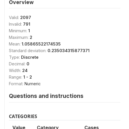
Overview
Valid:
2097
Invalid:
791
Minimum:
1
Maximum:
2
Mean:
1.05865522174535
Standard deviation:
0.235034315877371
Type:
Discrete
Decimal:
0
Width:
24
Range:
1 - 2
Format:
Numeric
Questions and instructions
CATEGORIES
Value
Category
Cases