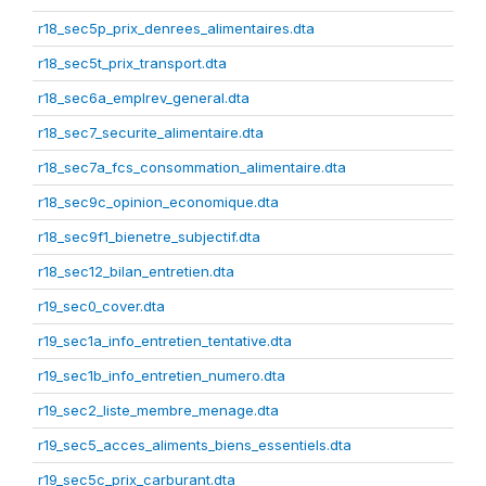
r18_sec5p_prix_denrees_alimentaires.dta
r18_sec5t_prix_transport.dta
r18_sec6a_emplrev_general.dta
r18_sec7_securite_alimentaire.dta
r18_sec7a_fcs_consommation_alimentaire.dta
r18_sec9c_opinion_economique.dta
r18_sec9f1_bienetre_subjectif.dta
r18_sec12_bilan_entretien.dta
r19_sec0_cover.dta
r19_sec1a_info_entretien_tentative.dta
r19_sec1b_info_entretien_numero.dta
r19_sec2_liste_membre_menage.dta
r19_sec5_acces_aliments_biens_essentiels.dta
r19_sec5c_prix_carburant.dta