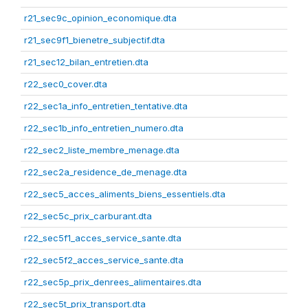
r21_sec9c_opinion_economique.dta
r21_sec9f1_bienetre_subjectif.dta
r21_sec12_bilan_entretien.dta
r22_sec0_cover.dta
r22_sec1a_info_entretien_tentative.dta
r22_sec1b_info_entretien_numero.dta
r22_sec2_liste_membre_menage.dta
r22_sec2a_residence_de_menage.dta
r22_sec5_acces_aliments_biens_essentiels.dta
r22_sec5c_prix_carburant.dta
r22_sec5f1_acces_service_sante.dta
r22_sec5f2_acces_service_sante.dta
r22_sec5p_prix_denrees_alimentaires.dta
r22_sec5t_prix_transport.dta