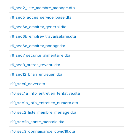
r9_sec2_liste_membre_menage.dta
r9_sec5_acces_service_base.dta
r9_sec6a_emplrev_general.dta
r9_sec6b_emplrev_travailsalarie.dta
r9_sec6c_emplrev_nonagr.dta
r9_sec7_securite_alimentaire.dta
r9_sec8_autres_revenu.dta
r9_sec12_bilan_entretien.dta
r10_sec0_cover.dta
r10_sec1a_info_entretien_tentative.dta
r10_sec1b_info_entretien_numero.dta
r10_sec2_liste_membre_menage.dta
r10_sec2b_sante_mentale.dta
r10_sec3_connaisance_covid19.dta