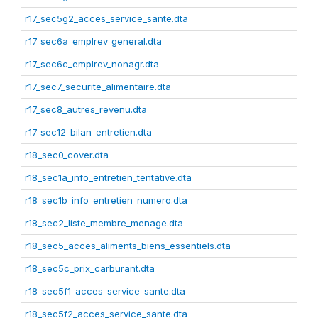
r17_sec5g2_acces_service_sante.dta
r17_sec6a_emplrev_general.dta
r17_sec6c_emplrev_nonagr.dta
r17_sec7_securite_alimentaire.dta
r17_sec8_autres_revenu.dta
r17_sec12_bilan_entretien.dta
r18_sec0_cover.dta
r18_sec1a_info_entretien_tentative.dta
r18_sec1b_info_entretien_numero.dta
r18_sec2_liste_membre_menage.dta
r18_sec5_acces_aliments_biens_essentiels.dta
r18_sec5c_prix_carburant.dta
r18_sec5f1_acces_service_sante.dta
r18_sec5f2_acces_service_sante.dta