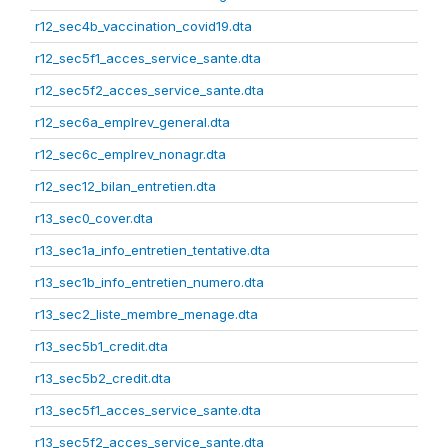
r12_sec4b_vaccination_covid19.dta
r12_sec5f1_acces_service_sante.dta
r12_sec5f2_acces_service_sante.dta
r12_sec6a_emplrev_general.dta
r12_sec6c_emplrev_nonagr.dta
r12_sec12_bilan_entretien.dta
r13_sec0_cover.dta
r13_sec1a_info_entretien_tentative.dta
r13_sec1b_info_entretien_numero.dta
r13_sec2_liste_membre_menage.dta
r13_sec5b1_credit.dta
r13_sec5b2_credit.dta
r13_sec5f1_acces_service_sante.dta
r13_sec5f2_acces_service_sante.dta