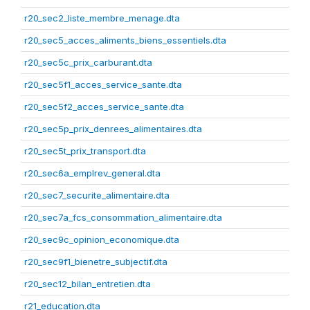
r20_sec2_liste_membre_menage.dta
r20_sec5_acces_aliments_biens_essentiels.dta
r20_sec5c_prix_carburant.dta
r20_sec5f1_acces_service_sante.dta
r20_sec5f2_acces_service_sante.dta
r20_sec5p_prix_denrees_alimentaires.dta
r20_sec5t_prix_transport.dta
r20_sec6a_emplrev_general.dta
r20_sec7_securite_alimentaire.dta
r20_sec7a_fcs_consommation_alimentaire.dta
r20_sec9c_opinion_economique.dta
r20_sec9f1_bienetre_subjectif.dta
r20_sec12_bilan_entretien.dta
r21_education.dta