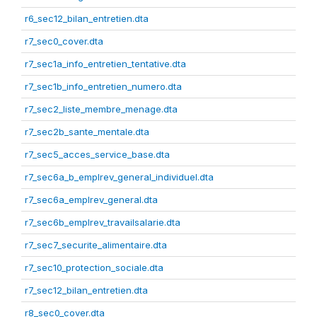
r6_sec12_bilan_entretien.dta
r7_sec0_cover.dta
r7_sec1a_info_entretien_tentative.dta
r7_sec1b_info_entretien_numero.dta
r7_sec2_liste_membre_menage.dta
r7_sec2b_sante_mentale.dta
r7_sec5_acces_service_base.dta
r7_sec6a_b_emplrev_general_individuel.dta
r7_sec6a_emplrev_general.dta
r7_sec6b_emplrev_travailsalarie.dta
r7_sec7_securite_alimentaire.dta
r7_sec10_protection_sociale.dta
r7_sec12_bilan_entretien.dta
r8_sec0_cover.dta