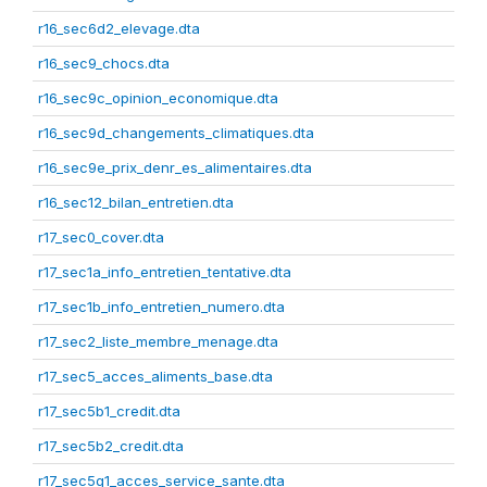
r16_sec6d2_elevage.dta
r16_sec9_chocs.dta
r16_sec9c_opinion_economique.dta
r16_sec9d_changements_climatiques.dta
r16_sec9e_prix_denr_es_alimentaires.dta
r16_sec12_bilan_entretien.dta
r17_sec0_cover.dta
r17_sec1a_info_entretien_tentative.dta
r17_sec1b_info_entretien_numero.dta
r17_sec2_liste_membre_menage.dta
r17_sec5_acces_aliments_base.dta
r17_sec5b1_credit.dta
r17_sec5b2_credit.dta
r17_sec5g1_acces_service_sante.dta