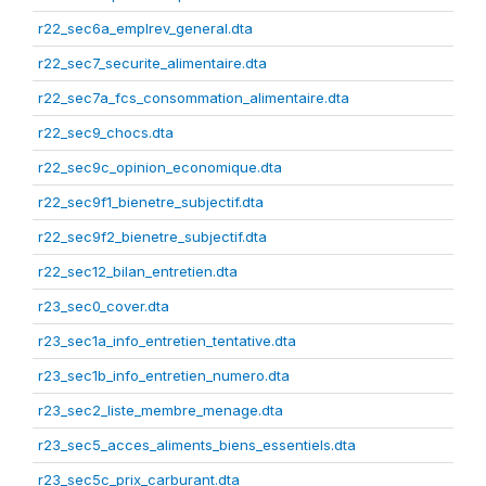
r22_sec6a_emplrev_general.dta
r22_sec7_securite_alimentaire.dta
r22_sec7a_fcs_consommation_alimentaire.dta
r22_sec9_chocs.dta
r22_sec9c_opinion_economique.dta
r22_sec9f1_bienetre_subjectif.dta
r22_sec9f2_bienetre_subjectif.dta
r22_sec12_bilan_entretien.dta
r23_sec0_cover.dta
r23_sec1a_info_entretien_tentative.dta
r23_sec1b_info_entretien_numero.dta
r23_sec2_liste_membre_menage.dta
r23_sec5_acces_aliments_biens_essentiels.dta
r23_sec5c_prix_carburant.dta