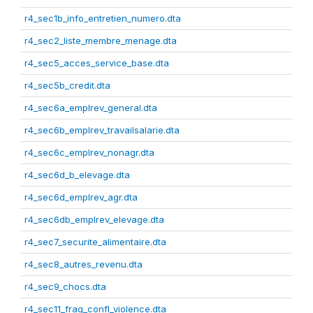
r4_sec1b_info_entretien_numero.dta
r4_sec2_liste_membre_menage.dta
r4_sec5_acces_service_base.dta
r4_sec5b_credit.dta
r4_sec6a_emplrev_general.dta
r4_sec6b_emplrev_travailsalarie.dta
r4_sec6c_emplrev_nonagr.dta
r4_sec6d_b_elevage.dta
r4_sec6d_emplrev_agr.dta
r4_sec6db_emplrev_elevage.dta
r4_sec7_securite_alimentaire.dta
r4_sec8_autres_revenu.dta
r4_sec9_chocs.dta
r4_sec11_frag_confl_violence.dta