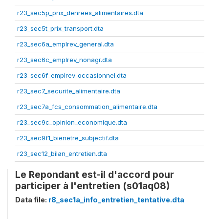
r23_sec5p_prix_denrees_alimentaires.dta
r23_sec5t_prix_transport.dta
r23_sec6a_emplrev_general.dta
r23_sec6c_emplrev_nonagr.dta
r23_sec6f_emplrev_occasionnel.dta
r23_sec7_securite_alimentaire.dta
r23_sec7a_fcs_consommation_alimentaire.dta
r23_sec9c_opinion_economique.dta
r23_sec9f1_bienetre_subjectif.dta
r23_sec12_bilan_entretien.dta
Le Repondant est-il d'accord pour
participer à l'entretien (s01aq08)
Data file:
r8_sec1a_info_entretien_tentative.dta