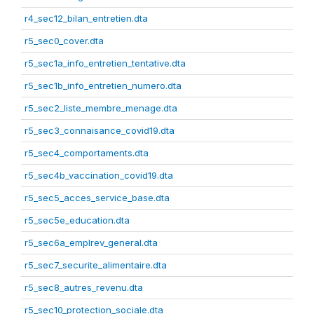
r4_sec12_bilan_entretien.dta
r5_sec0_cover.dta
r5_sec1a_info_entretien_tentative.dta
r5_sec1b_info_entretien_numero.dta
r5_sec2_liste_membre_menage.dta
r5_sec3_connaisance_covid19.dta
r5_sec4_comportaments.dta
r5_sec4b_vaccination_covid19.dta
r5_sec5_acces_service_base.dta
r5_sec5e_education.dta
r5_sec6a_emplrev_general.dta
r5_sec7_securite_alimentaire.dta
r5_sec8_autres_revenu.dta
r5_sec10_protection_sociale.dta