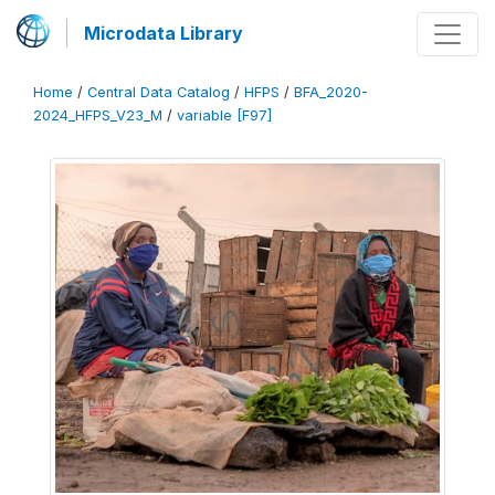
Microdata Library
Home
/
Central Data Catalog
/
HFPS
/
BFA_2020-
2024_HFPS_V23_M
/
variable [F97]