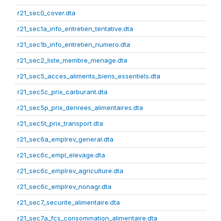
r21_sec0_cover.dta
r21_sec1a_info_entretien_tentative.dta
r21_sec1b_info_entretien_numero.dta
r21_sec2_liste_membre_menage.dta
r21_sec5_acces_aliments_biens_essentiels.dta
r21_sec5c_prix_carburant.dta
r21_sec5p_prix_denrees_alimentaires.dta
r21_sec5t_prix_transport.dta
r21_sec6a_emplrev_general.dta
r21_sec6c_empl_elevage.dta
r21_sec6c_emplrev_agriculture.dta
r21_sec6c_emplrev_nonagr.dta
r21_sec7_securite_alimentaire.dta
r21_sec7a_fcs_consommation_alimentaire.dta