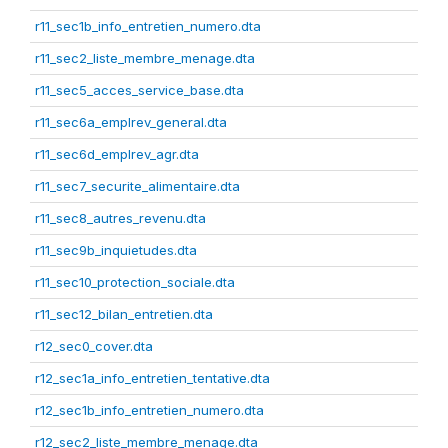
r11_sec1b_info_entretien_numero.dta
r11_sec2_liste_membre_menage.dta
r11_sec5_acces_service_base.dta
r11_sec6a_emplrev_general.dta
r11_sec6d_emplrev_agr.dta
r11_sec7_securite_alimentaire.dta
r11_sec8_autres_revenu.dta
r11_sec9b_inquietudes.dta
r11_sec10_protection_sociale.dta
r11_sec12_bilan_entretien.dta
r12_sec0_cover.dta
r12_sec1a_info_entretien_tentative.dta
r12_sec1b_info_entretien_numero.dta
r12_sec2_liste_membre_menage.dta