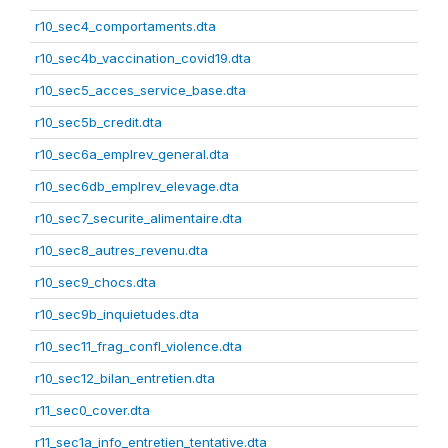
r10_sec4_comportaments.dta
r10_sec4b_vaccination_covid19.dta
r10_sec5_acces_service_base.dta
r10_sec5b_credit.dta
r10_sec6a_emplrev_general.dta
r10_sec6db_emplrev_elevage.dta
r10_sec7_securite_alimentaire.dta
r10_sec8_autres_revenu.dta
r10_sec9_chocs.dta
r10_sec9b_inquietudes.dta
r10_sec11_frag_confl_violence.dta
r10_sec12_bilan_entretien.dta
r11_sec0_cover.dta
r11_sec1a_info_entretien_tentative.dta