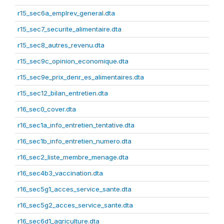
r15_sec6a_emplrev_general.dta
r15_sec7_securite_alimentaire.dta
r15_sec8_autres_revenu.dta
r15_sec9c_opinion_economique.dta
r15_sec9e_prix_denr_es_alimentaires.dta
r15_sec12_bilan_entretien.dta
r16_sec0_cover.dta
r16_sec1a_info_entretien_tentative.dta
r16_sec1b_info_entretien_numero.dta
r16_sec2_liste_membre_menage.dta
r16_sec4b3_vaccination.dta
r16_sec5g1_acces_service_sante.dta
r16_sec5g2_acces_service_sante.dta
r16_sec6d1_agriculture.dta