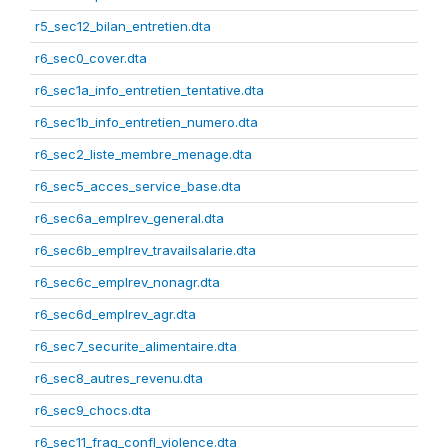
r5_sec12_bilan_entretien.dta
r6_sec0_cover.dta
r6_sec1a_info_entretien_tentative.dta
r6_sec1b_info_entretien_numero.dta
r6_sec2_liste_membre_menage.dta
r6_sec5_acces_service_base.dta
r6_sec6a_emplrev_general.dta
r6_sec6b_emplrev_travailsalarie.dta
r6_sec6c_emplrev_nonagr.dta
r6_sec6d_emplrev_agr.dta
r6_sec7_securite_alimentaire.dta
r6_sec8_autres_revenu.dta
r6_sec9_chocs.dta
r6_sec11_frag_confl_violence.dta