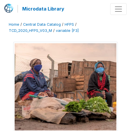
Microdata Library
Home
/
Central Data Catalog
/
HFPS
/
TCD_2020_HFPS_V03_M
/
variable [F3]