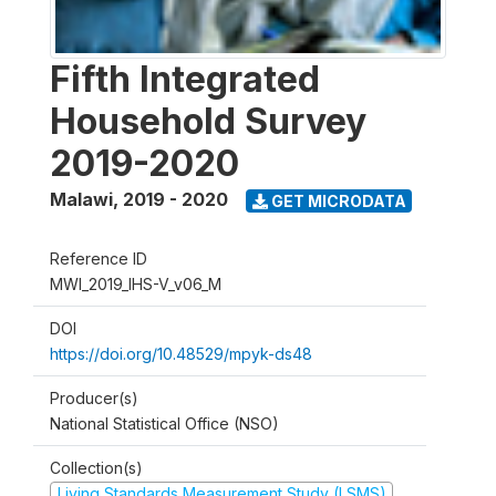
Fifth Integrated
Household Survey
2019-2020
Malawi
,
2019 - 2020
GET MICRODATA
Reference ID
MWI_2019_IHS-V_v06_M
DOI
https://doi.org/10.48529/mpyk-ds48
Producer(s)
National Statistical Office (NSO)
Collection(s)
Living Standards Measurement Study (LSMS)