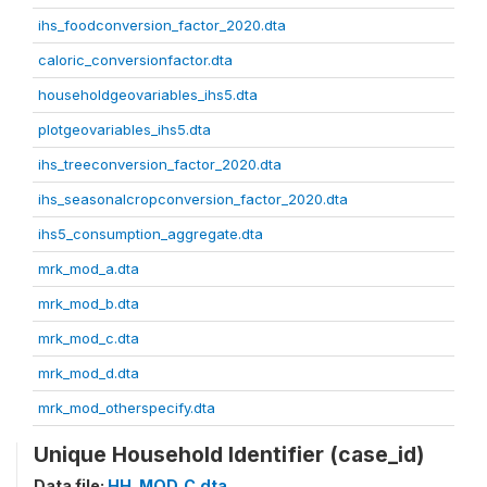
ihs_foodconversion_factor_2020.dta
caloric_conversionfactor.dta
householdgeovariables_ihs5.dta
plotgeovariables_ihs5.dta
ihs_treeconversion_factor_2020.dta
ihs_seasonalcropconversion_factor_2020.dta
ihs5_consumption_aggregate.dta
mrk_mod_a.dta
mrk_mod_b.dta
mrk_mod_c.dta
mrk_mod_d.dta
mrk_mod_otherspecify.dta
Unique Household Identifier (case_id)
Data file:
HH_MOD_C.dta