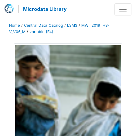
Microdata Library
Home
/
Central Data Catalog
/
LSMS
/
MWI_2019_IHS-
V_V06_M
/
variable [F4]