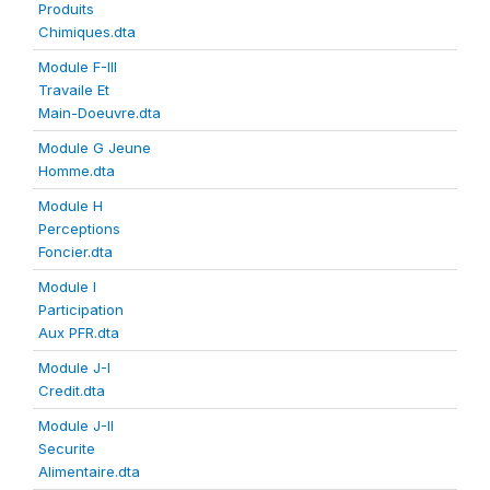
Produits
Chimiques.dta
Module F-III
Travaile Et
Main-Doeuvre.dta
Module G Jeune
Homme.dta
Module H
Perceptions
Foncier.dta
Module I
Participation
Aux PFR.dta
Module J-I
Credit.dta
Module J-II
Securite
Alimentaire.dta