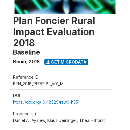
Plan Foncier Rural
Impact Evaluation
2018
Baseline
Benin
,
2018
GET MICRODATA
Reference ID
BEN_2018_PFRIE-BL_v01_M
DOI
https://doi.org/10.48529/rsw0-h351
Producer(s)
Daniel Ali Ayalew, Klaus Deininger, Thea Hilhorst