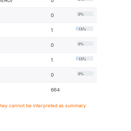
JERO)
0
0%
0
1.5%
1
0%
0
1.5%
1
0%
0
664
. They cannot be interpreted as summary