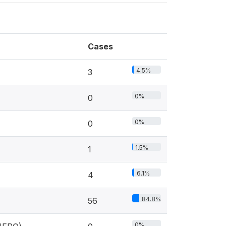
Cases
4.5%
3
0%
0
0%
0
1.5%
1
6.1%
4
84.8%
56
0%