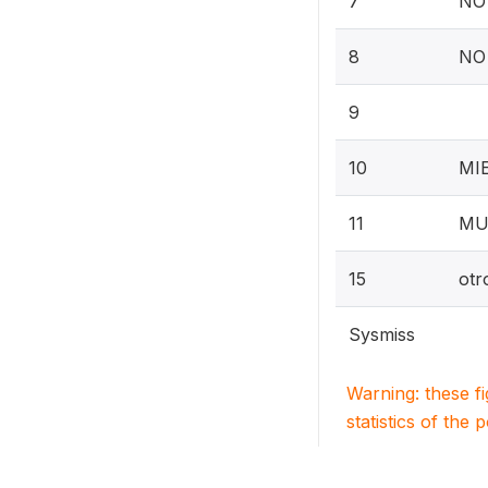
7
NO
8
NO
9
10
MI
11
MU
15
otr
Sysmiss
Warning: these f
statistics of the 