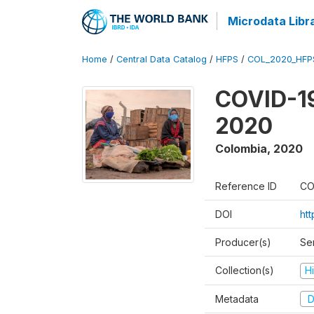
Microdata Libr
Home
/
Central Data Catalog
/
HFPS
/
COL_2020_HFP
COVID-19
2020
Colombia
,
2020
Reference ID
CO
DOI
ht
Producer(s)
Ser
Collection(s)
H
Metadata
D