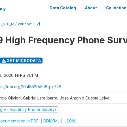
ary
Data Catalog
About
Collection
S_V01_M
/
variable [F2]
 High Frequency Phone Sur
GET MICRODATA
L_2020_HFPS_v01_M
tps://doi.org/10.48529/5h8q-x728
gio Olivieri, Gabriel Lara Ibarra, Jose Antonio Cuesta Leiva
igh-Frequency Phone Surveys
ocumentation in PDF
DDI/XML
JSON