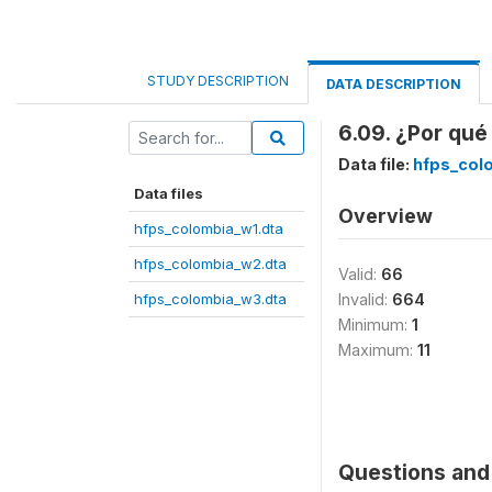
STUDY DESCRIPTION
DATA DESCRIPTION
6.09. ¿Por qu
Data file:
hfps_col
Data files
Overview
hfps_colombia_w1.dta
hfps_colombia_w2.dta
Valid:
66
hfps_colombia_w3.dta
Invalid:
664
Minimum:
1
Maximum:
11
Questions and 