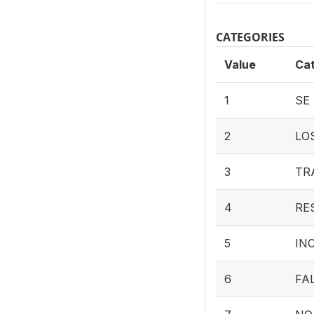
CATEGORIES
Value
Ca
1
SE
2
LO
3
TR
4
RE
5
IN
6
FA