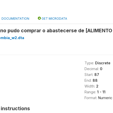
DOCUMENTATION
GET MICRODATA
é no pudo comprar o abastecerse de [ALIMENTO
ombia_w2.dta
Type:
Discrete
Decimal:
0
Start:
87
End:
88
Width:
2
Range:
1 - 11
Format:
Numeric
instructions