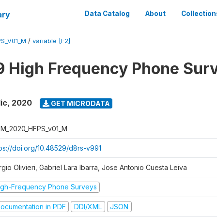
ary
Data Catalog
About
Collection
S_V01_M
/
variable [F2]
 High Frequency Phone Sur
ic
,
2020
GET MICRODATA
M_2020_HFPS_v01_M
tps://doi.org/10.48529/d8rs-v991
gio Olivieri, Gabriel Lara Ibarra, Jose Antonio Cuesta Leiva
igh-Frequency Phone Surveys
ocumentation in PDF
DDI/XML
JSON