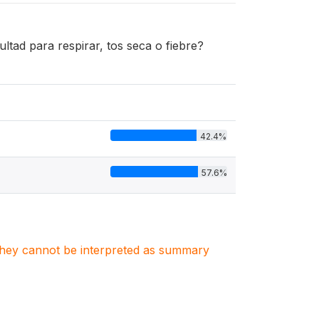
ltad para respirar, tos seca o fiebre?
42.4%
57.6%
. They cannot be interpreted as summary