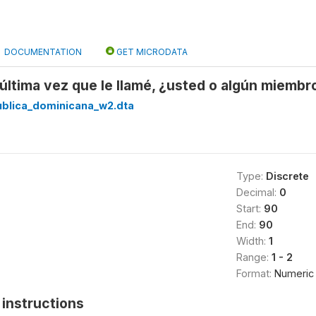
DOCUMENTATION
GET MICRODATA
 última vez que le llamé, ¿usted o algún miembro
ublica_dominicana_w2.dta
Type:
Discrete
Decimal:
0
Start:
90
End:
90
Width:
1
Range:
1 - 2
Format:
Numeric
instructions