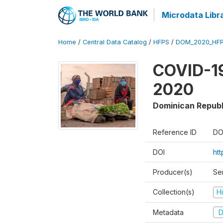
Microdata Libr
Home
/
Central Data Catalog
/
HFPS
/
DOM_2020_HFP
COVID-19
2020
Dominican Republ
Reference ID
DO
DOI
ht
Producer(s)
Ser
Collection(s)
H
Metadata
D