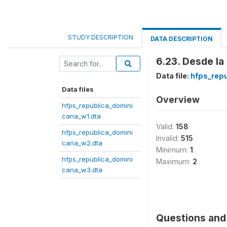
STUDY DESCRIPTION
DATA DESCRIPTION
6.23. Desde la
Data file:
hfps_rep
Data files
Overview
hfps_republica_domini
cana_w1.dta
Valid:
158
hfps_republica_domini
Invalid:
515
cana_w2.dta
Minimum:
1
hfps_republica_domini
Maximum:
2
cana_w3.dta
Questions and 