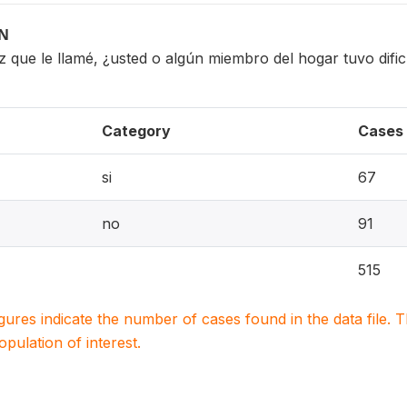
ON
z que le llamé, ¿usted o algún miembro del hogar tuvo dificu
Category
Cases
si
67
no
91
515
igures indicate the number of cases found in the data file
population of interest.