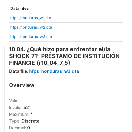
Data files
hfps_honduras_w1.dta
hfps_honduras_w2.dta
hfps_honduras_w3.dta
10.04. ¿Qué hizo para enfrentar el/la
SHOCK 7?: PRÉSTAMO DE INSTITUCIÓN
FINANCIE (r10_04_7_5)
Data file:
hfps_honduras_w3.dta
Overview
Valid:
-
Invalid:
521
Maximum:
*
Type:
Discrete
Decimal:
0