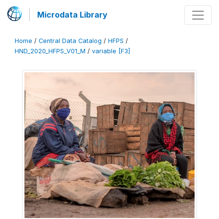
Microdata Library
Home
/
Central Data Catalog
/
HFPS
/
HND_2020_HFPS_V01_M
/
variable [F3]