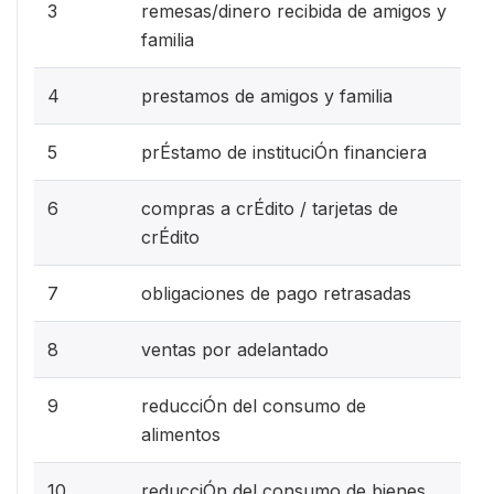
3
remesas/dinero recibida de amigos y
familia
4
prestamos de amigos y familia
5
prÉstamo de instituciÓn financiera
6
compras a crÉdito / tarjetas de
crÉdito
7
obligaciones de pago retrasadas
8
ventas por adelantado
9
reducciÓn del consumo de
alimentos
10
reducciÓn del consumo de bienes