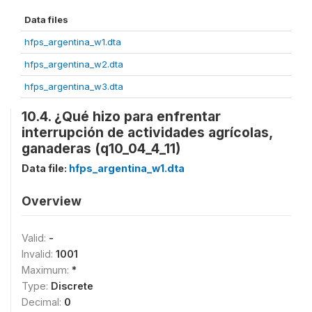
Data files
hfps_argentina_w1.dta
hfps_argentina_w2.dta
hfps_argentina_w3.dta
10.4. ¿Qué hizo para enfrentar
interrupción de actividades agrícolas,
ganaderas (q10_04_4_11)
Data file:
hfps_argentina_w1.dta
Overview
Valid:
-
Invalid:
1001
Maximum:
*
Type:
Discrete
Decimal:
0