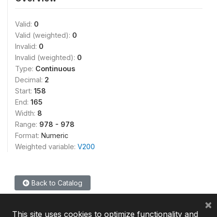
Valid:
0
Valid (weighted):
0
Invalid:
0
Invalid (weighted):
0
Type:
Continuous
Decimal:
2
Start:
158
End:
165
Width:
8
Range:
978 - 978
Format:
Numeric
Weighted variable:
V200
Back to Catalog
×
This site uses cookies to optimize functionality and