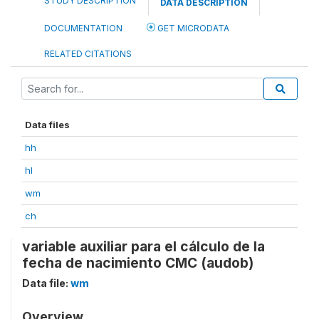
STUDY DESCRIPTION
DATA DESCRIPTION
DOCUMENTATION
GET MICRODATA
RELATED CITATIONS
Data files
hh
hl
wm
ch
variable auxiliar para el cálculo de la
fecha de nacimiento CMC (audob)
Data file:
wm
Overview