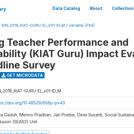
ary
Data Catalog
About
Collection
/
IDN_2018_KIAT-GURU-EL_V01-ID_M
/
variable [F64]
g Teacher Performance and
bility (KIAT Guru) Impact Ev
dline Survey
GET MICRODATA
N_2018_KIAT-GURU-EL_v01-ID_M
tps://doi.org/10.48529/656p-pv43
ya Gaduh, Menno Pradhan, Jan Priebe, Dewi Susanti, Social Sustainab
lusion (SEAS2) Unit
mpact Evaluation Surveys