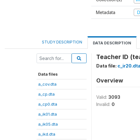
Metadata
D
STUDY DESCRIPTION
DATA DESCRIPTION
Teacher ID (t
Data file:
c_ir20.dt
Data files
Overview
a_cov.dta
a_cp.dta
Valid:
3093
a_cp0.dta
Invalid:
0
a_ik01.dta
a_ik05.dta
a_ikd.dta