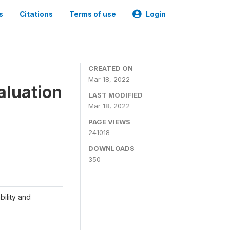
s
Citations
Terms of use
Login
CREATED ON
Mar 18, 2022
aluation
LAST MODIFIED
Mar 18, 2022
PAGE VIEWS
241018
DOWNLOADS
350
ility and