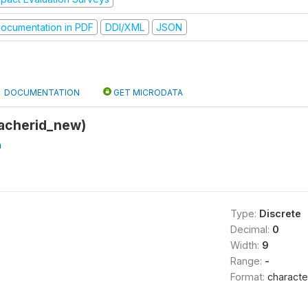
ocumentation in PDF
DDI/XML
JSON
DOCUMENTATION
GET MICRODATA
eacherid_new)
a
Type:
Discrete
Decimal:
0
Width:
9
Range:
-
Format:
characte