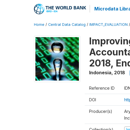
Microdata Libr
Home
/
Central Data Catalog
/
IMPACT_EVALUATION
Improvin
Accounta
2018, En
Indonesia
,
2018
Reference ID
ID
DOI
ht
Producer(s)
Ar
Inc
Collection(s)
I