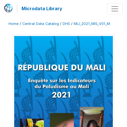
Microdata Library
Home
/
Central Data Catalog
/
DHS
/
MLI_2021_MIS_V01_M