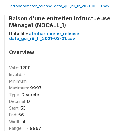
afrobarometer_release-data_gui_r8_fr_2021-03-31.sav
Raison d'une entretien infructueuse
Ménage1 (NOCALL_1)
Data file:
afrobarometer_release-
data_gui_r8_fr_2021-03-31.sav
Overview
Valid:
1200
Invalid:
-
Minimum:
1
Maximum:
9997
Type:
Discrete
Decimal:
0
Start:
53
End:
56
Width:
4
Range:
1 - 9997