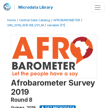
Microdata Library
Home
/
Central Data Catalog
/
AFROBAROMETER
/
GIN_2019_AFB-R8_V01_M
/
variable [F1]
Afrobarometer Survey
2019
Round 8
Guinea
,
2019
GET MICRODATA