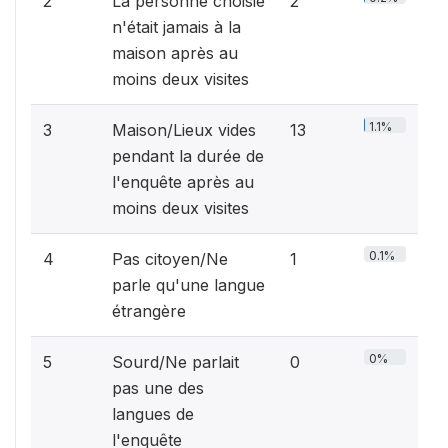
2
La personne choisie
2
n'était jamais à la
maison après au
moins deux visites
1.1%
3
Maison/Lieux vides
13
pendant la durée de
l'enquête après au
moins deux visites
0.1%
4
Pas citoyen/Ne
1
parle qu'une langue
étrangère
0%
5
Sourd/Ne parlait
0
pas une des
langues de
l'enquête