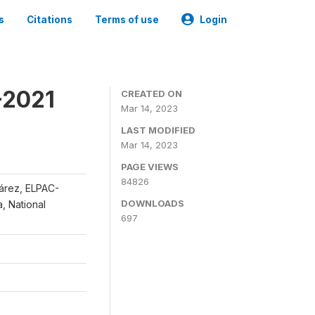
s
Citations
Terms of use
Login
-2021
CREATED ON
Mar 14, 2023
LAST MODIFIED
Mar 14, 2023
PAGE VIEWS
84826
uárez, ELPAC-
DOWNLOADS
, National
697