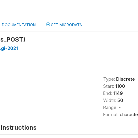
DOCUMENTATION
GET MICRODATA
es_POST)
cgi-2021
Type:
Discrete
Start:
1100
End:
1149
Width:
50
Range:
-
Format:
characte
instructions