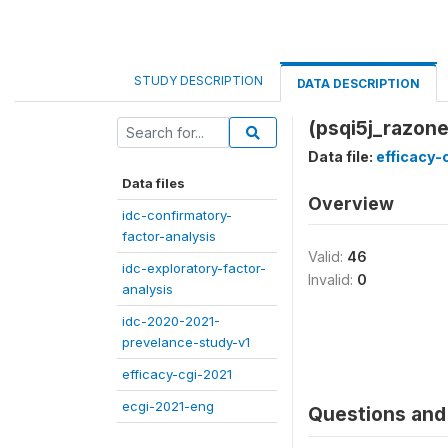
STUDY DESCRIPTION
DATA DESCRIPTION
(psqi5j_razon
Data file:
efficacy-
Data files
Overview
idc-confirmatory-
factor-analysis
Valid:
46
idc-exploratory-factor-
Invalid:
0
analysis
idc-2020-2021-
prevelance-study-v1
efficacy-cgi-2021
ecgi-2021-eng
Questions and 