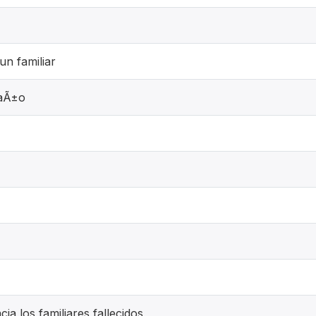
un familiar
baÃ±o
a los familiares fallecidos