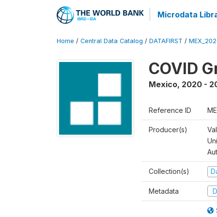
Microdata Libr
Home
/
Central Data Catalog
/
DATAFIRST
/
MEX_202
COVID Gr
Mexico
,
2020 - 2
Reference ID
ME
Producer(s)
Va
Un
Au
Collection(s)
Da
Metadata
D