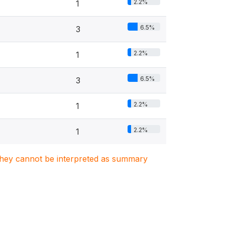
2.2%
1
6.5%
3
2.2%
1
6.5%
3
2.2%
1
2.2%
1
. They cannot be interpreted as summary