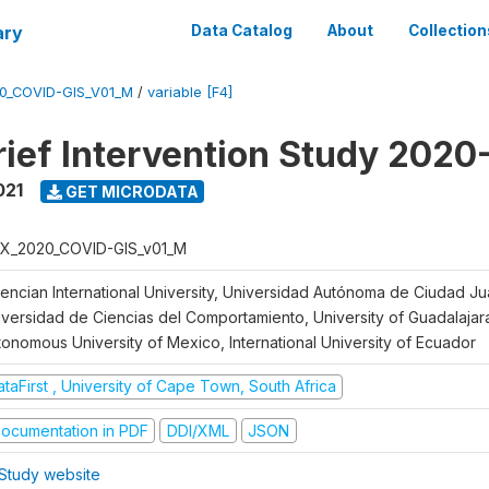
ary
Data Catalog
About
Collection
0_COVID-GIS_V01_M
/
variable [F4]
ief Intervention Study 2020
021
GET MICRODATA
X_2020_COVID-GIS_v01_M
lencian International University, Universidad Autónoma de Ciudad J
iversidad de Ciencias del Comportamiento, University of Guadalajara
tonomous University of Mexico, International University of Ecuador
taFirst , University of Cape Town, South Africa
ocumentation in PDF
DDI/XML
JSON
Study website