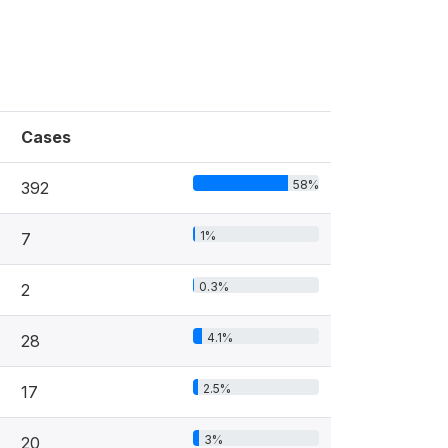
Cases
58%
392
1%
7
0.3%
2
4.1%
28
2.5%
17
3%
20