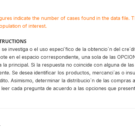
igures indicate the number of cases found in the data file
population of interest.
STRUCTIONS
se investiga o el uso especi´fico de la obtencio´n del cre´d
ote en el espacio correspondiente, una sola de las OPCIONE
la principal. Si la respuesta no coincide con alguna de la
iente. Se desea identificar los productos, mercanci´as o i
ito. Asimismo, determinar la distribucio´n de las compras a 
 leer cada pregunta de acuerdo a las opciones que presen
r