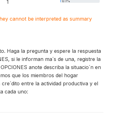
0.1%
1
. They cannot be interpreted as summary
ito. Haga la pregunta y espere la respuesta
S, si le informan ma´s de una, registre la
s OPCIONES anote describa la situacio´n en
nsumos que los miembros del hogar
cre´dito entre la actividad productiva y el
ta cada uno: