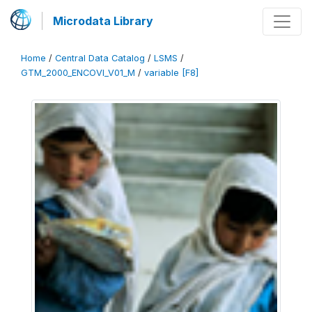
Microdata Library
Home
/
Central Data Catalog
/
LSMS
/
GTM_2000_ENCOVI_V01_M
/
variable [F8]