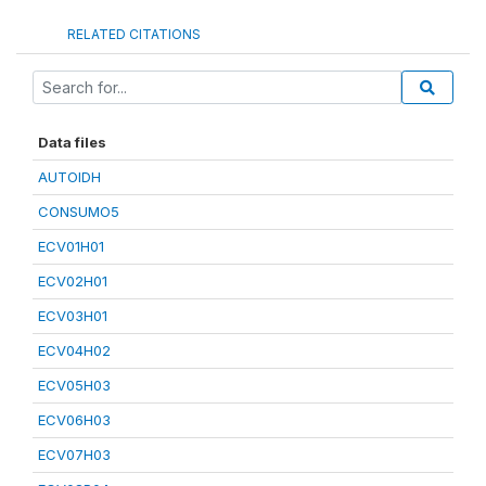
RELATED CITATIONS
Data files
AUTOIDH
CONSUMO5
ECV01H01
ECV02H01
ECV03H01
ECV04H02
ECV05H03
ECV06H03
ECV07H03