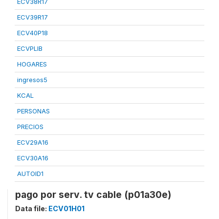
ECV38R17
ECV39R17
ECV40P18
ECVPLIB
HOGARES
ingresos5
KCAL
PERSONAS
PRECIOS
ECV29A16
ECV30A16
AUTOID1
pago por serv. tv cable (p01a30e)
Data file:
ECV01H01