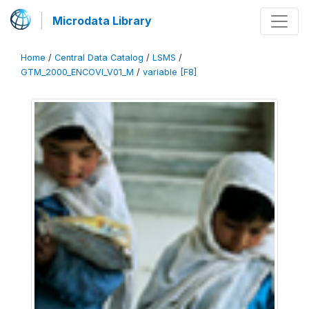
Microdata Library
Home
/
Central Data Catalog
/
LSMS
/
GTM_2000_ENCOVI_V01_M
/
variable [F8]