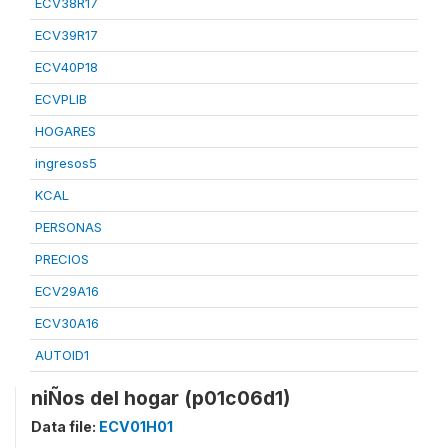
ECV38R17
ECV39R17
ECV40P18
ECVPLIB
HOGARES
ingresos5
KCAL
PERSONAS
PRECIOS
ECV29A16
ECV30A16
AUTOID1
niÑos del hogar (p01c06d1)
Data file:
ECV01H01