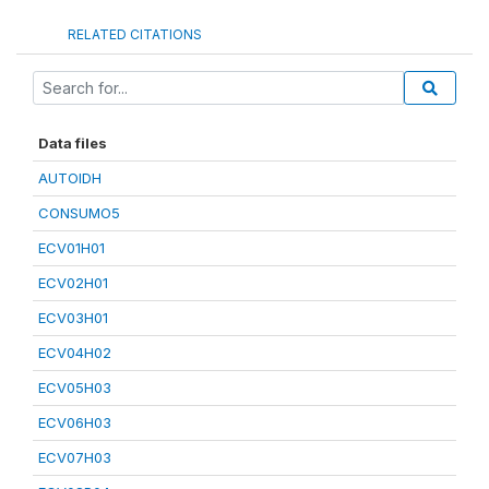
RELATED CITATIONS
Data files
AUTOIDH
CONSUMO5
ECV01H01
ECV02H01
ECV03H01
ECV04H02
ECV05H03
ECV06H03
ECV07H03