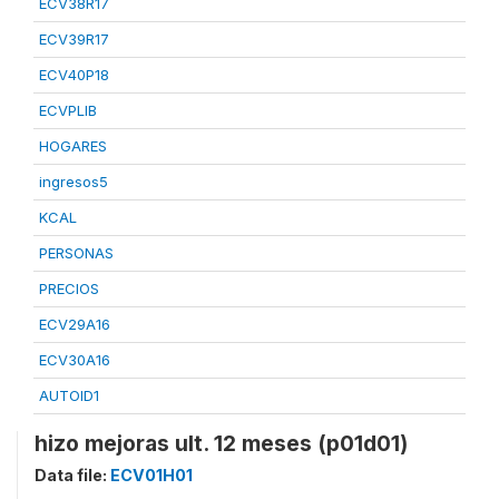
ECV38R17
ECV39R17
ECV40P18
ECVPLIB
HOGARES
ingresos5
KCAL
PERSONAS
PRECIOS
ECV29A16
ECV30A16
AUTOID1
hizo mejoras ult. 12 meses (p01d01)
Data file:
ECV01H01