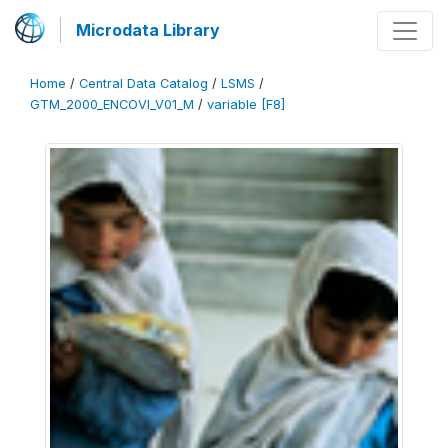
Microdata Library
Home
/
Central Data Catalog
/
LSMS
/
GTM_2000_ENCOVI_V01_M
/
variable [F8]