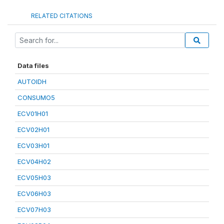
RELATED CITATIONS
Data files
AUTOIDH
CONSUMO5
ECV01H01
ECV02H01
ECV03H01
ECV04H02
ECV05H03
ECV06H03
ECV07H03