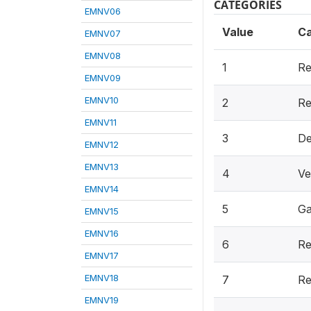
CATEGORIES
EMNV06
Value
Ca
EMNV07
EMNV08
1
Re
EMNV09
EMNV10
2
Re
EMNV11
3
De
EMNV12
EMNV13
4
Ve
EMNV14
5
Ga
EMNV15
EMNV16
6
Re
EMNV17
EMNV18
7
Re
EMNV19