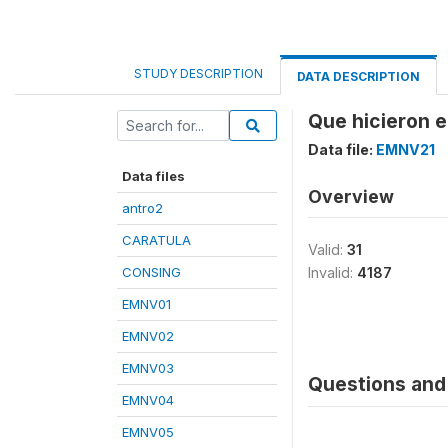
STUDY DESCRIPTION
DATA DESCRIPTION
Que hicieron e
Data file:
EMNV21
Data files
Overview
antro2
CARATULA
Valid:
31
CONSING
Invalid:
4187
EMNV01
EMNV02
EMNV03
Questions and 
EMNV04
EMNV05