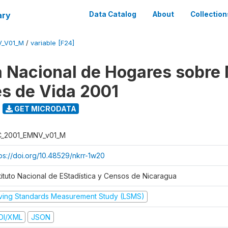
ary
Data Catalog
About
Collection
V_V01_M
/
variable [F24]
 Nacional de Hogares sobre
es de Vida 2001
GET MICRODATA
C_2001_EMNV_v01_M
tps://doi.org/10.48529/nkrr-1w20
stituto Nacional de EStadística y Censos de Nicaragua
iving Standards Measurement Study (LSMS)
DI/XML
JSON