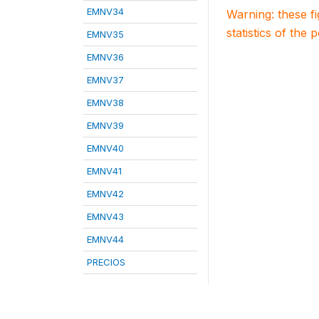
EMNV34
Warning: these f
statistics of the 
EMNV35
EMNV36
EMNV37
EMNV38
EMNV39
EMNV40
EMNV41
EMNV42
EMNV43
EMNV44
PRECIOS