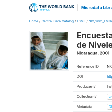
Microdata Libr
Home
/
Central Data Catalog
/
LSMS
/
NIC_2001_EMN
Encuesta
de Nivel
Nicaragua
,
2001
Reference ID
NI
DOI
ht
Producer(s)
In
Collection(s)
L
Metadata
D