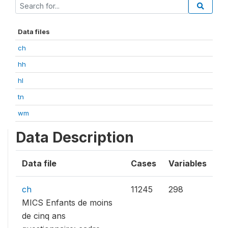
Data files
ch
hh
hl
tn
wm
Data Description
Data file
Cases
Variables
ch
11245
298
MICS Enfants de moins
de cinq ans