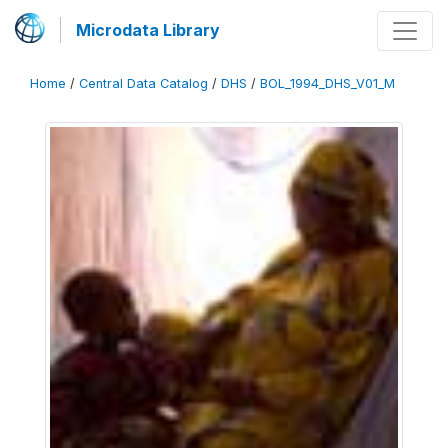
Microdata Library
Home
/
Central Data Catalog
/
DHS
/
BOL_1994_DHS_V01_M