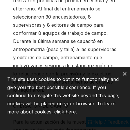
realizaron prácticas de prueba en el aula y en
el terreno. Al final del entrenamiento se
seleccionaron 30 encuestadoras, 8
supervisoras y 8 editoras de campo para
conformar 8 equipos de trabajo de campo.
Durante la última semana se capacitó en
antropometría (peso y talla) a las supervisoras
y editoras de campo, entrenamiento que
incluyó varias sesiones de estandarización en
×
lo relacionado con la precisión y la exactitud
This site uses cookies to optimize functionality and
de la medición, y reentrenamiento de quienes
give you the best possible experience. If you
lo requirieron.
continue to navigate this website beyond this page,
cookies will be placed on your browser. To learn
OPERACION DE CAMPO
more about cookies,
click here
.
Help / Feedback
Para la actualización de la muestra se contó