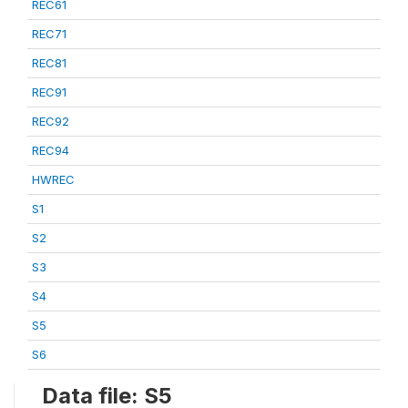
REC61
REC71
REC81
REC91
REC92
REC94
HWREC
S1
S2
S3
S4
S5
S6
Data file: S5