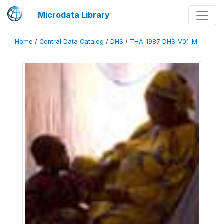
Microdata Library
Home
/
Central Data Catalog
/
DHS
/
THA_1987_DHS_V01_M