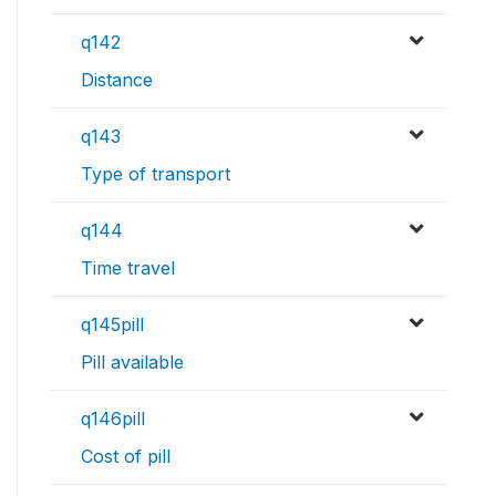
q142
Distance
q143
Type of transport
q144
Time travel
q145pill
Pill available
q146pill
Cost of pill