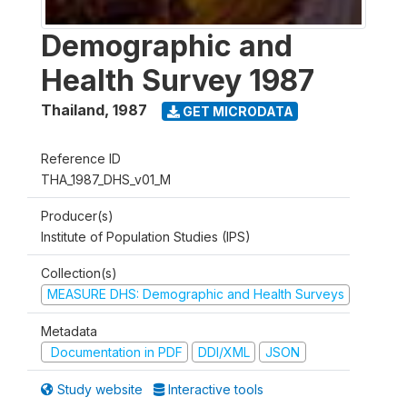
Demographic and
Health Survey 1987
Thailand
,
1987
GET MICRODATA
Reference ID
THA_1987_DHS_v01_M
Producer(s)
Institute of Population Studies (IPS)
Collection(s)
MEASURE DHS: Demographic and Health Surveys
Metadata
Documentation in PDF
DDI/XML
JSON
Study website
Interactive tools