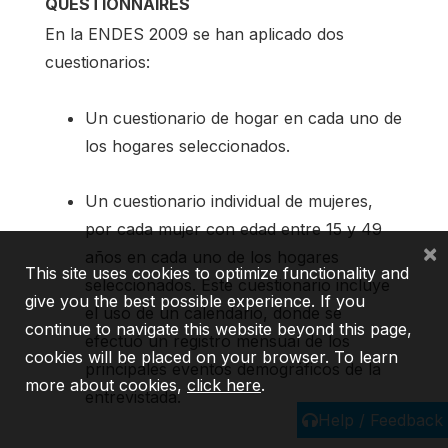
QUESTIONNAIRES
En la ENDES 2009 se han aplicado dos
cuestionarios:
Un cuestionario de hogar en cada uno de
los hogares seleccionados.
Un cuestionario individual de mujeres,
por cada mujer con edad entre 15 y 49
×
años en cada uno de los hogares
This site uses cookies to optimize functionality and
seleccionados. Este cuestionario incluye
give you the best possible experience. If you
el uso de un calendario, donde se
continue to navigate this website beyond this page,
efectuó un registro mensual de los
cookies will be placed on your browser. To learn
principales eventos demográficos de la
more about cookies,
click here
.
entrevistada.
Help / Feedback