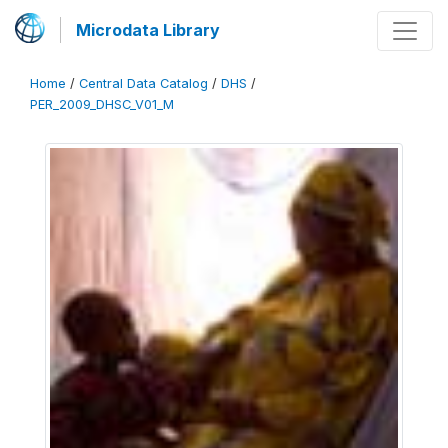
Microdata Library
Home
/
Central Data Catalog
/
DHS
/
PER_2009_DHSC_V01_M