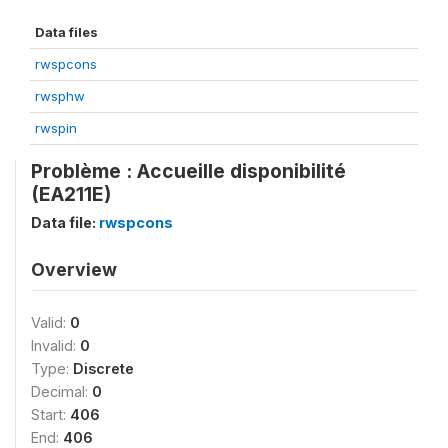
Data files
rwspcons
rwsphw
rwspin
Problème : Accueille disponibilité
(EA211E)
Data file:
rwspcons
Overview
Valid:
0
Invalid:
0
Type:
Discrete
Decimal:
0
Start:
406
End:
406