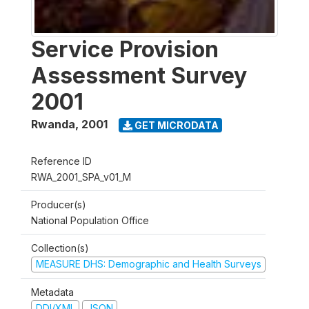
Service Provision
Assessment Survey
2001
Rwanda
,
2001
GET MICRODATA
Reference ID
RWA_2001_SPA_v01_M
Producer(s)
National Population Office
Collection(s)
MEASURE DHS: Demographic and Health Surveys
Metadata
DDI/XML
JSON