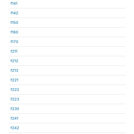
f141
f142
f150
f160
f170
f211
f212
f213
f221
f222
f223
f230
f241
f242