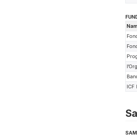
FUN
Nam
Fond
Fond
Prog
l’Or
Ban
ICF 
Sa
SAM