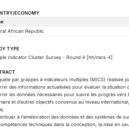
NTRY/ECONOMY
e
ral African Republic
DY TYPE
iple Indicator Cluster Survey - Round 4 [hh/mics-4]
TRACT
uête par grappes à indicateurs multiples (MICS) réalisée p
rnir des informations actualisées pour évaluer la situatio
rnir les données nécessaires pour suivre les progrès vers l
énaire et d’autres objectifs convenus au niveau internatio
e;
ntribuer à l’amélioration des données et des systèmes de s
compétences techniques dans la conception, la mise en oeuv