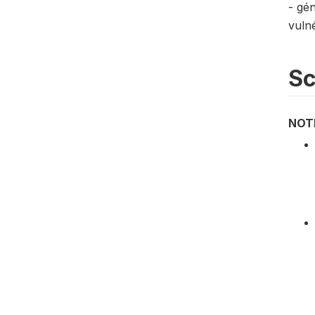
- gén
vulné
S
NOT