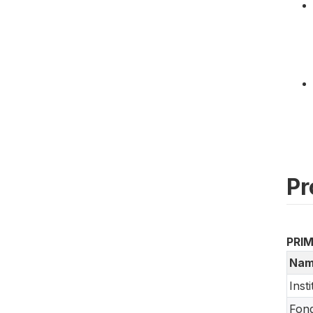
Pr
PRI
Nam
Inst
Fond