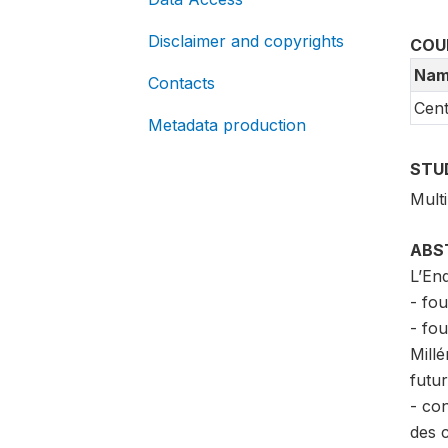
Disclaimer and copyrights
COU
Nam
Contacts
Cent
Metadata production
STU
Mult
ABS
L’Enq
- fou
- fou
Mill
futur
- co
des 