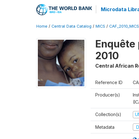
Microdata Libr
Home
/
Central Data Catalog
/
MICS
/
CAF_2010_MICS
Enquête 
2010
Central African R
Reference ID
CA
Producer(s)
Ins
(I
Collection(s)
U
Metadata
D