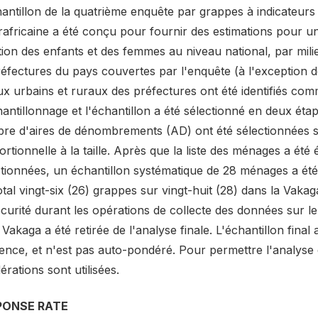
hantillon de la quatrième enquête par grappes à indicateur
rafricaine a été conçu pour fournir des estimations pour u
tion des enfants et des femmes au niveau national, par mil
éfectures du pays couvertes par l'enquête (à l'exception d
ux urbains et ruraux des préfectures ont été identifiés comm
antillonnage et l'échantillon a été sélectionné en deux éta
re d'aires de dénombrements (AD) ont été sélectionnées s
rtionnelle à la taille. Après que la liste des ménages a ét
ctionnées, un échantillon systématique de 28 ménages a ét
tal vingt-six (26) grappes sur vingt-huit (28) dans la Vakag
écurité durant les opérations de collecte des données sur l
 Vakaga a été retirée de l'analyse finale. L'échantillon final 
ence, et n'est pas auto-pondéré. Pour permettre l'analyse 
rations sont utilisées.
PONSE RATE