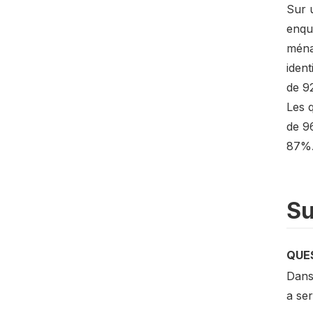
Sur u
enquê
ména
ident
de 9
Les 
de 96
87%
Su
QUE
Dans 
a ser