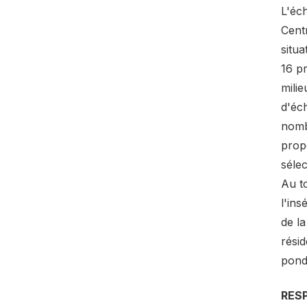
L'éc
Cent
situa
16 pr
milie
d'éch
nomb
propo
séle
Au to
l'ins
de la
résid
pondé
RES