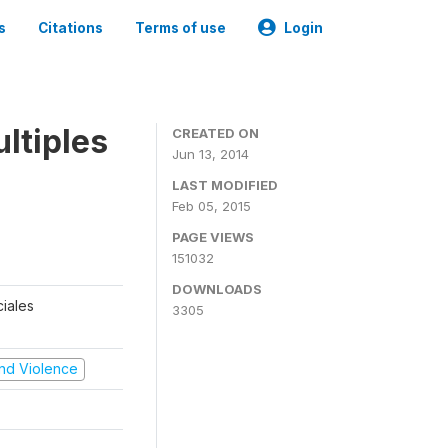
s
Citations
Terms of use
Login
ltiples
CREATED ON
Jun 13, 2014
LAST MODIFIED
Feb 05, 2015
PAGE VIEWS
151032
DOWNLOADS
ciales
3305
 and Violence