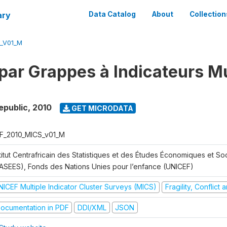
ary
Data Catalog
About
Collection
_V01_M
par Grappes à Indicateurs Mu
epublic
,
2010
GET MICRODATA
F_2010_MICS_v01_M
titut Centrafricain des Statistiques et des Études Économiques et So
CASEES), Fonds des Nations Unies pour l’enfance (UNICEF)
NICEF Multiple Indicator Cluster Surveys (MICS)
Fragility, Conflict
ocumentation in PDF
DDI/XML
JSON