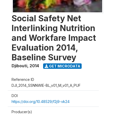
Social Safety Net
Interlinking Nutrition
and Workfare Impact
Evaluation 2014,
Baseline Survey
Djibouti
,
2014
GET MICRODATA
Reference ID
DJI_2014_SSNNWIE-BL_v01_M_v01_A_PUF
DOI
https://doi.org/10.48529/f2j9-vk24
Producer(s)