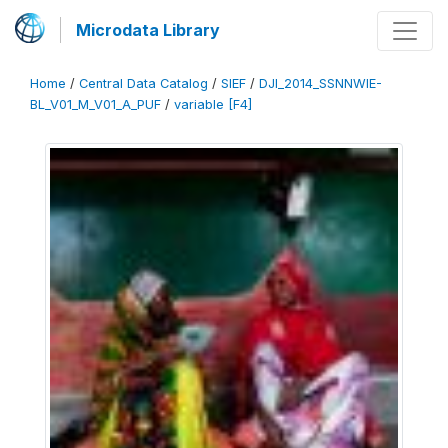
Microdata Library
Home
/
Central Data Catalog
/
SIEF
/
DJI_2014_SSNNWIE-
BL_V01_M_V01_A_PUF
/
variable [F4]