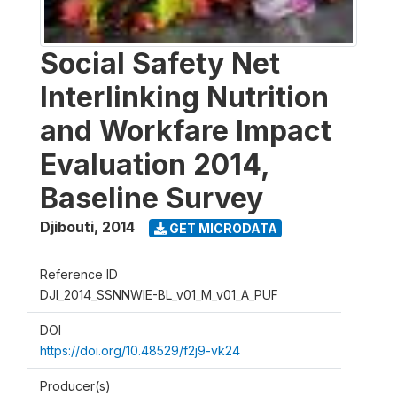
Social Safety Net
Interlinking Nutrition
and Workfare Impact
Evaluation 2014,
Baseline Survey
Djibouti
,
2014
GET MICRODATA
Reference ID
DJI_2014_SSNNWIE-BL_v01_M_v01_A_PUF
DOI
https://doi.org/10.48529/f2j9-vk24
Producer(s)