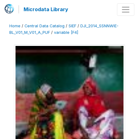
Microdata Library
Home
/
Central Data Catalog
/
SIEF
/
DJI_2014_SSNNWIE-
BL_V01_M_V01_A_PUF
/
variable [F4]