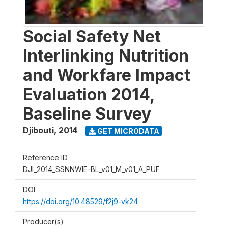
Social Safety Net
Interlinking Nutrition
and Workfare Impact
Evaluation 2014,
Baseline Survey
Djibouti
,
2014
GET MICRODATA
Reference ID
DJI_2014_SSNNWIE-BL_v01_M_v01_A_PUF
DOI
https://doi.org/10.48529/f2j9-vk24
Producer(s)