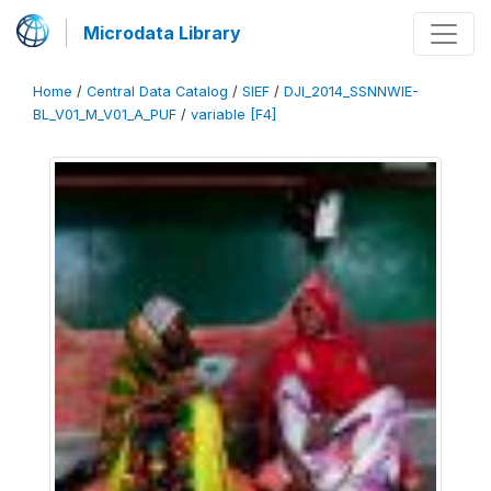
Microdata Library
Home
/
Central Data Catalog
/
SIEF
/
DJI_2014_SSNNWIE-
BL_V01_M_V01_A_PUF
/
variable [F4]