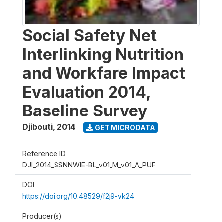
Social Safety Net
Interlinking Nutrition
and Workfare Impact
Evaluation 2014,
Baseline Survey
Djibouti
,
2014
GET MICRODATA
Reference ID
DJI_2014_SSNNWIE-BL_v01_M_v01_A_PUF
DOI
https://doi.org/10.48529/f2j9-vk24
Producer(s)