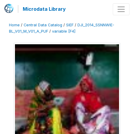
Microdata Library
Home
/
Central Data Catalog
/
SIEF
/
DJI_2014_SSNNWIE-
BL_V01_M_V01_A_PUF
/
variable [F4]