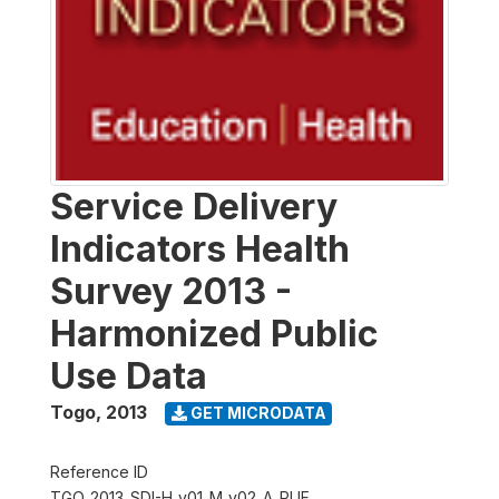
Service Delivery
Indicators Health
Survey 2013 -
Harmonized Public
Use Data
Togo
,
2013
GET MICRODATA
Reference ID
TGO_2013_SDI-H_v01_M_v02_A_PUF