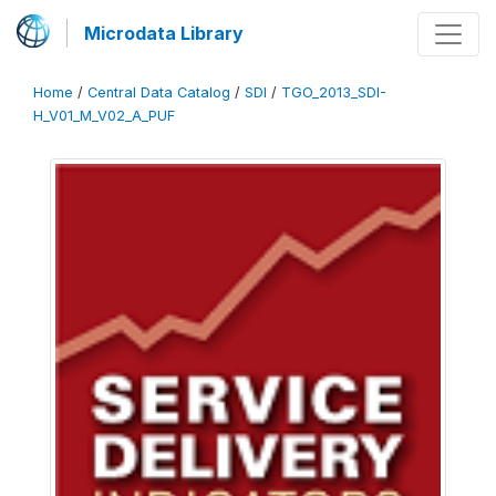
Microdata Library
Home
/
Central Data Catalog
/
SDI
/
TGO_2013_SDI-
H_V01_M_V02_A_PUF