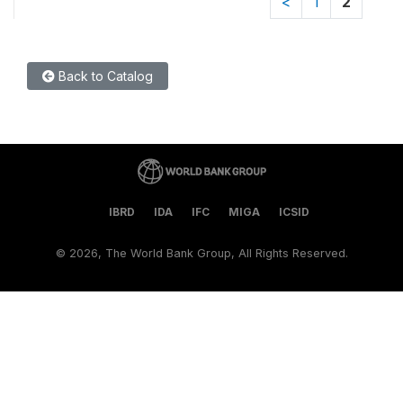
<
1
2
Back to Catalog
IBRD
IDA
IFC
MIGA
ICSID
©
2026, The World Bank Group, All Rights Reserved.