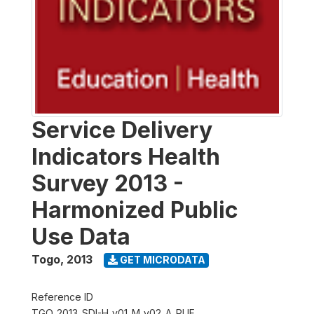
Service Delivery
Indicators Health
Survey 2013 -
Harmonized Public
Use Data
Togo
,
2013
GET MICRODATA
Reference ID
TGO_2013_SDI-H_v01_M_v02_A_PUF