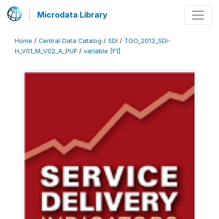
Microdata Library
Home
/
Central Data Catalog
/
SDI
/
TGO_2013_SDI-
H_V01_M_V02_A_PUF
/
variable [F1]