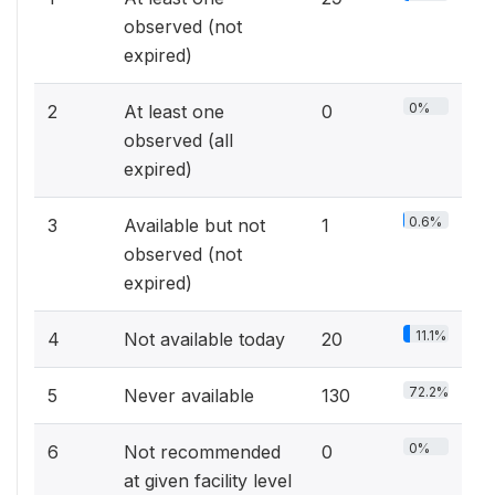
observed (not
expired)
0%
2
At least one
0
observed (all
expired)
0.6%
3
Available but not
1
observed (not
expired)
11.1%
4
Not available today
20
72.2%
5
Never available
130
0%
6
Not recommended
0
at given facility level