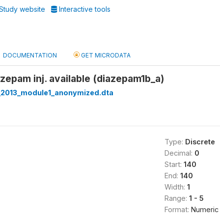
Study website
Interactive tools
DOCUMENTATION
GET MICRODATA
zepam inj. available (diazepam1b_a)
_2013_module1_anonymized.dta
Type:
Discrete
Decimal:
0
Start:
140
End:
140
Width:
1
Range:
1 - 5
Format:
Numeric