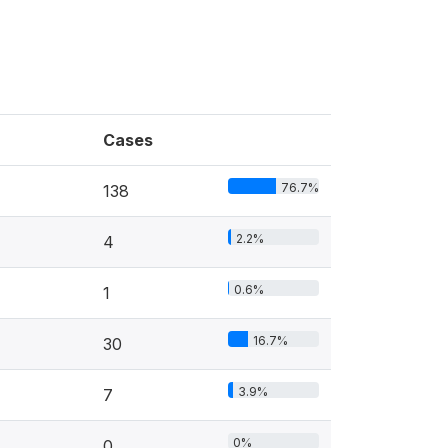
Cases
76.7%
138
2.2%
4
0.6%
1
16.7%
30
3.9%
7
0%
0