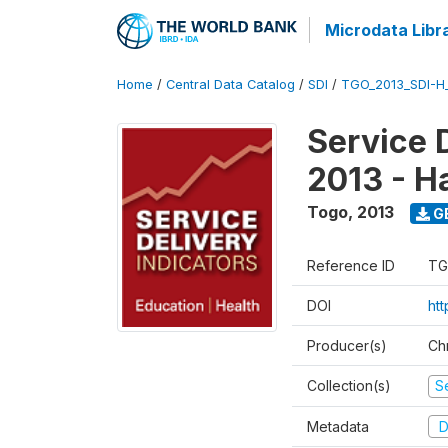
Microdata Libr
Home
/
Central Data Catalog
/
SDI
/
TGO_2013_SDI-H
Service 
2013 - H
Togo
,
2013
G
Reference ID
TG
DOI
htt
Producer(s)
Ch
Collection(s)
Se
Metadata
D