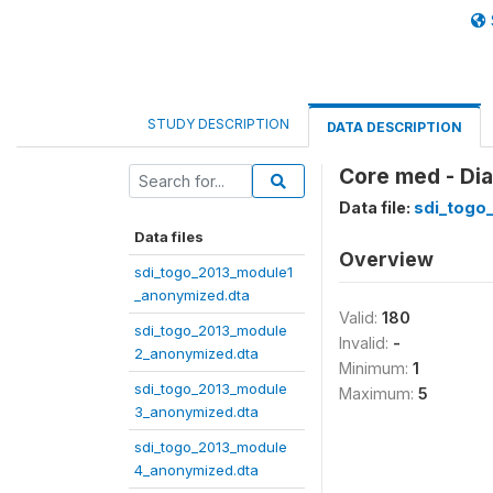
STUDY DESCRIPTION
DATA DESCRIPTION
Core med - Dia
Data file:
sdi_togo
Data files
Overview
sdi_togo_2013_module1
_anonymized.dta
Valid:
180
sdi_togo_2013_module
Invalid:
-
2_anonymized.dta
Minimum:
1
sdi_togo_2013_module
Maximum:
5
3_anonymized.dta
sdi_togo_2013_module
4_anonymized.dta