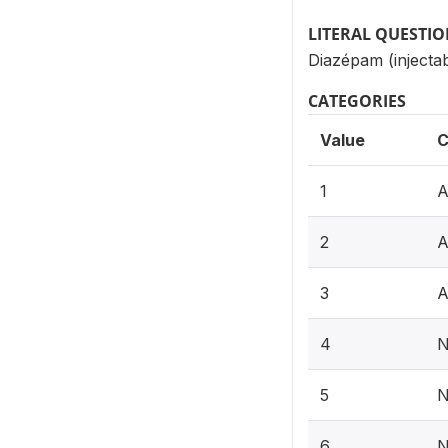
LITERAL QUESTI
Diazépam (injectab
CATEGORIES
Value
C
1
A
2
A
3
A
4
N
5
N
6
N