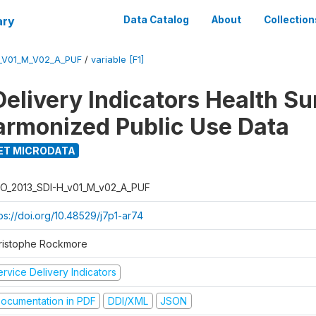
ary
Data Catalog
About
Collection
_V01_M_V02_A_PUF
/
variable [F1]
Delivery Indicators Health S
armonized Public Use Data
ET MICRODATA
O_2013_SDI-H_v01_M_v02_A_PUF
ps://doi.org/10.48529/j7p1-ar74
ristophe Rockmore
rvice Delivery Indicators
ocumentation in PDF
DDI/XML
JSON