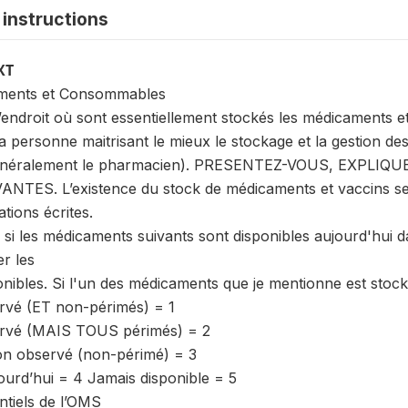
instructions
XT
aments et Consommables
endroit où sont essentiellement stockés les médicaments et 
 personne maitrisant le mieux le stockage et la gestion de
(généralement le pharmacien). PRESENTEZ-VOUS, EXPLI
ES. L’existence du stock de médicaments et vaccins sera
tions écrites.
 si les médicaments suivants sont disponibles aujourd'hui 
r les
ibles. Si l'un des médicaments que je mentionne est stocké
rvé (ET non-périmés) = 1
rvé (MAIS TOUS périmés) = 2
on observé (non-périmé) = 3
ourd’hui = 4 Jamais disponible = 5
tiels de l’OMS