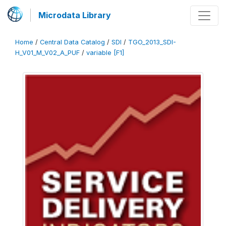
Microdata Library
Home
/
Central Data Catalog
/
SDI
/
TGO_2013_SDI-
H_V01_M_V02_A_PUF
/
variable [F1]