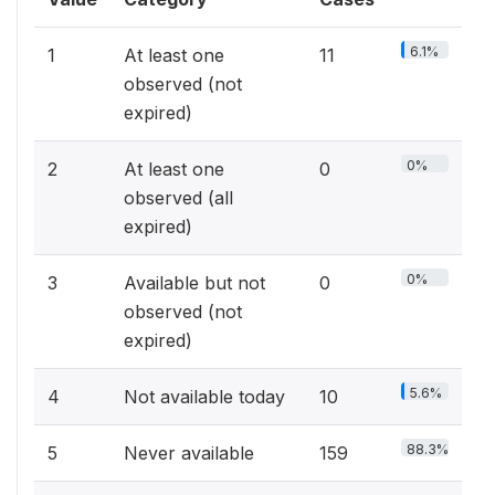
6.1%
1
At least one
11
observed (not
expired)
0%
2
At least one
0
observed (all
expired)
0%
3
Available but not
0
observed (not
expired)
5.6%
4
Not available today
10
88.3%
5
Never available
159