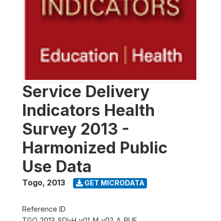
Service Delivery
Indicators Health
Survey 2013 -
Harmonized Public
Use Data
Togo
,
2013
GET MICRODATA
Reference ID
TGO_2013_SDI-H_v01_M_v02_A_PUF