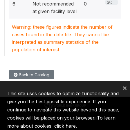
0%
6
Not recommended
0
at given facility level
Warning: these figures indicate the number of
cases found in the data file. They cannot be
interpreted as summary statistics of the
population of interest.
Back to Catalog
×
This site uses cookies to optimize functionality and
give you the best possible experience. If you
continue to navigate this website beyond this page,
cookies will be placed on your browser. To learn
IBRD
IDA
IFC
MIGA
ICSID
more about cookies,
click here
.