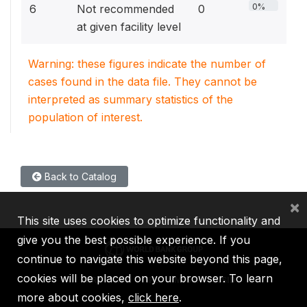
0%
6
Not recommended
0
at given facility level
Warning: these figures indicate the number of
cases found in the data file. They cannot be
interpreted as summary statistics of the
population of interest.
Back to Catalog
×
This site uses cookies to optimize functionality and
give you the best possible experience. If you
continue to navigate this website beyond this page,
cookies will be placed on your browser. To learn
IBRD
IDA
IFC
MIGA
ICSID
more about cookies,
click here
.