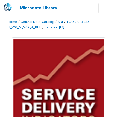
Microdata Library
Home
/
Central Data Catalog
/
SDI
/
TGO_2013_SDI-
H_V01_M_V02_A_PUF
/
variable [F1]