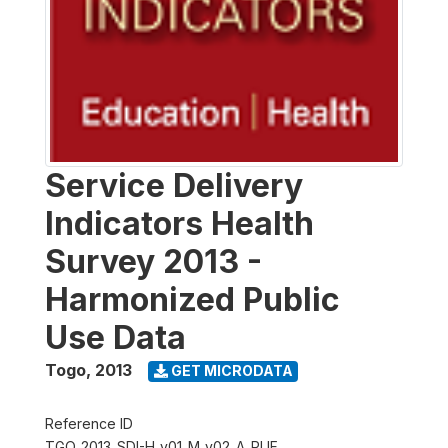
Service Delivery
Indicators Health
Survey 2013 -
Harmonized Public
Use Data
Togo
,
2013
GET MICRODATA
Reference ID
TGO_2013_SDI-H_v01_M_v02_A_PUF