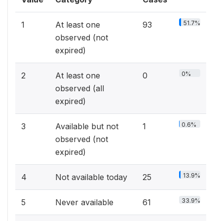
51.7%
1
At least one
93
observed (not
expired)
0%
2
At least one
0
observed (all
expired)
0.6%
3
Available but not
1
observed (not
expired)
13.9%
4
Not available today
25
33.9%
5
Never available
61