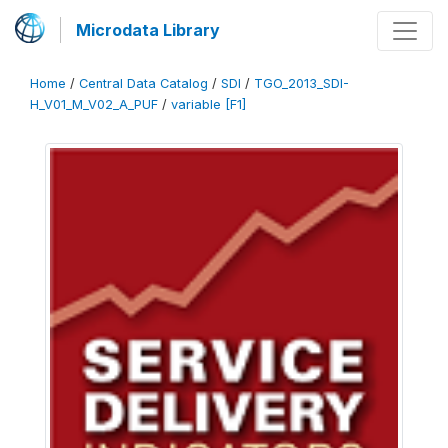
Microdata Library
Home
/
Central Data Catalog
/
SDI
/
TGO_2013_SDI-
H_V01_M_V02_A_PUF
/
variable [F1]