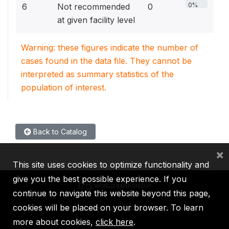
0%
6
Not recommended
0
at given facility level
Warning: these figures indicate the number of
cases found in the data file. They cannot be
interpreted as summary statistics of the
population of interest.
Back to Catalog
×
This site uses cookies to optimize functionality and
give you the best possible experience. If you
continue to navigate this website beyond this page,
cookies will be placed on your browser. To learn
IBRD
IDA
IFC
MIGA
ICSID
more about cookies,
click here
.