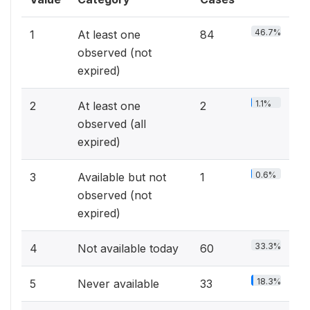
46.7%
1
At least one
84
observed (not
expired)
1.1%
2
At least one
2
observed (all
expired)
0.6%
3
Available but not
1
observed (not
expired)
33.3%
4
Not available today
60
18.3%
5
Never available
33