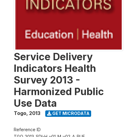
Service Delivery
Indicators Health
Survey 2013 -
Harmonized Public
Use Data
Togo
,
2013
GET MICRODATA
Reference ID
TGO_2013_SDI-H_v01_M_v02_A_PUF