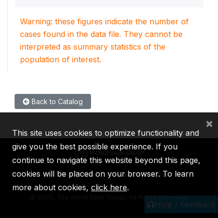
Warning: these figures indicate the number of
cases found in the data file. They cannot be
interpreted as summary statistics of the
population of interest.
Back to Catalog
×
This site uses cookies to optimize functionality and
give you the best possible experience. If you
continue to navigate this website beyond this page,
cookies will be placed on your browser. To learn
IBRD
IDA
IFC
MIGA
ICSID
more about cookies,
click here
.
©
2026, The World Bank Group, All Rights Reserved.
Help / Feedback