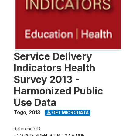
Service Delivery
Indicators Health
Survey 2013 -
Harmonized Public
Use Data
Togo
,
2013
GET MICRODATA
Reference ID
TGO_2013_SDI-H_v01_M_v02_A_PUF