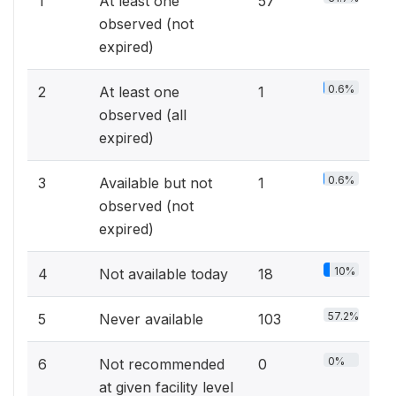
1
At least one
57
observed (not
expired)
0.6%
2
At least one
1
observed (all
expired)
0.6%
3
Available but not
1
observed (not
expired)
10%
4
Not available today
18
57.2%
5
Never available
103
0%
6
Not recommended
0
at given facility level