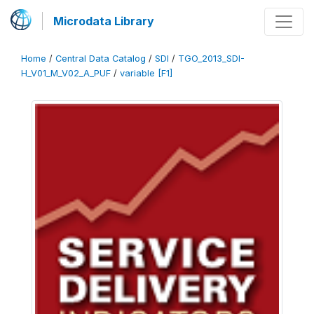
Microdata Library
Home
/
Central Data Catalog
/
SDI
/
TGO_2013_SDI-
H_V01_M_V02_A_PUF
/
variable [F1]