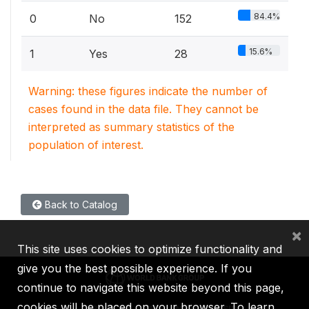
84.4%
0
No
152
15.6%
1
Yes
28
Warning: these figures indicate the number of
cases found in the data file. They cannot be
interpreted as summary statistics of the
population of interest.
Back to Catalog
×
This site uses cookies to optimize functionality and
give you the best possible experience. If you
continue to navigate this website beyond this page,
cookies will be placed on your browser. To learn
IBRD
IDA
IFC
MIGA
ICSID