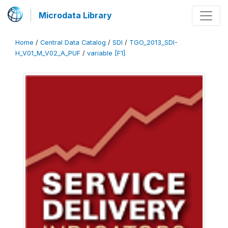
Microdata Library
Home
/
Central Data Catalog
/
SDI
/
TGO_2013_SDI-
H_V01_M_V02_A_PUF
/
variable [F1]