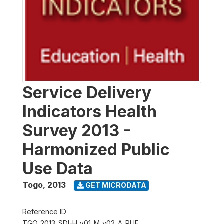
Service Delivery
Indicators Health
Survey 2013 -
Harmonized Public
Use Data
Togo
,
2013
GET MICRODATA
Reference ID
TGO_2013_SDI-H_v01_M_v02_A_PUF