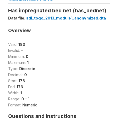
Has impregnated bed net (has_bednet)
Data file:
sdi_togo_2013_module1_anonymized.dta
Overview
Valid:
180
Invalid:
-
Minimum:
0
Maximum:
1
Type:
Discrete
Decimal:
0
Start:
176
End:
176
Width:
1
Range:
0 - 1
Format:
Numeric
Questions and instructions