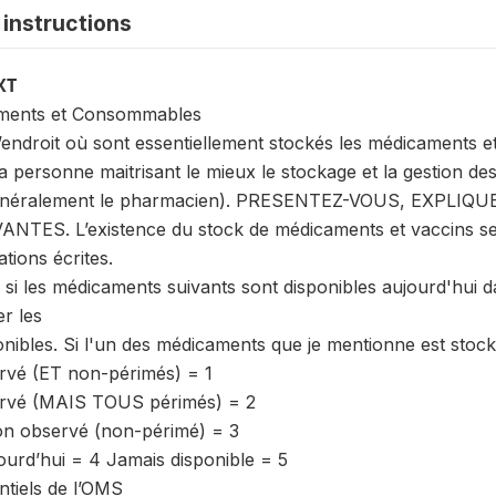
instructions
XT
aments et Consommables
endroit où sont essentiellement stockés les médicaments et 
 personne maitrisant le mieux le stockage et la gestion de
(généralement le pharmacien). PRESENTEZ-VOUS, EXPLI
ES. L’existence du stock de médicaments et vaccins sera
tions écrites.
 si les médicaments suivants sont disponibles aujourd'hui 
r les
ibles. Si l'un des médicaments que je mentionne est stocké
rvé (ET non-périmés) = 1
rvé (MAIS TOUS périmés) = 2
on observé (non-périmé) = 3
ourd’hui = 4 Jamais disponible = 5
tiels de l’OMS