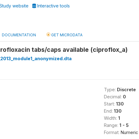
Study website
Interactive tools
DOCUMENTATION
GET MICRODATA
rofloxacin tabs/caps available (ciproflox_a)
_2013_module1_anonymized.dta
Type:
Discrete
Decimal:
0
Start:
130
End:
130
Width:
1
Range:
1 - 5
Format:
Numeric