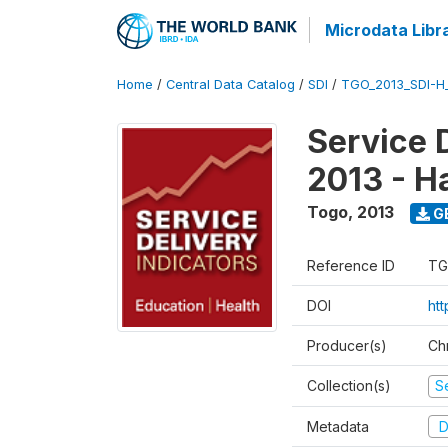
Microdata Libr
Home
/
Central Data Catalog
/
SDI
/
TGO_2013_SDI-H
Service 
2013 - H
Togo
,
2013
G
Reference ID
TG
DOI
htt
Producer(s)
Ch
Collection(s)
Se
Metadata
D