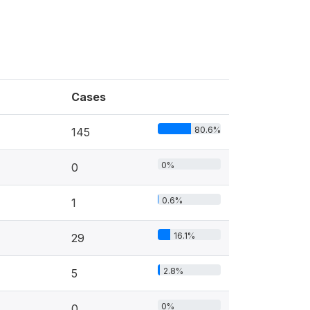
Cases
80.6%
145
0%
0
0.6%
1
16.1%
29
2.8%
5
0%
0