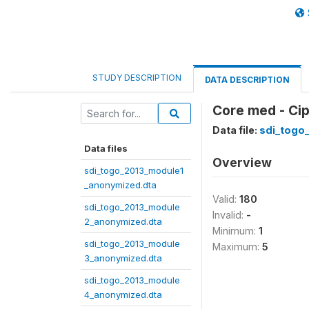
STUDY DESCRIPTION
DATA DESCRIPTION
Core med - Cip
Data file:
sdi_togo
Data files
Overview
sdi_togo_2013_module1
_anonymized.dta
Valid:
180
sdi_togo_2013_module
Invalid:
-
2_anonymized.dta
Minimum:
1
sdi_togo_2013_module
Maximum:
5
3_anonymized.dta
sdi_togo_2013_module
4_anonymized.dta