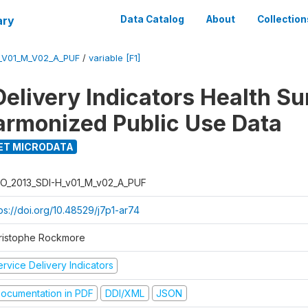
ary
Data Catalog
About
Collection
_V01_M_V02_A_PUF
/
variable [F1]
Delivery Indicators Health S
armonized Public Use Data
ET MICRODATA
O_2013_SDI-H_v01_M_v02_A_PUF
ps://doi.org/10.48529/j7p1-ar74
ristophe Rockmore
rvice Delivery Indicators
ocumentation in PDF
DDI/XML
JSON