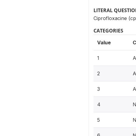
LITERAL QUESTI
Ciprofloxacine (c
CATEGORIES
Value
C
1
A
2
A
3
A
4
N
5
N
6
N