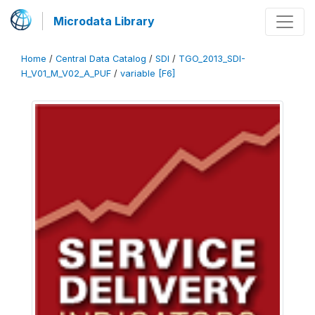
Microdata Library
Home
/
Central Data Catalog
/
SDI
/
TGO_2013_SDI-
H_V01_M_V02_A_PUF
/
variable [F6]