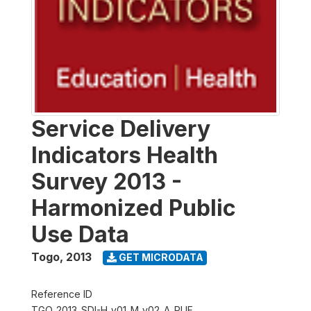
Service Delivery
Indicators Health
Survey 2013 -
Harmonized Public
Use Data
Togo
,
2013
GET MICRODATA
Reference ID
TGO_2013_SDI-H_v01_M_v02_A_PUF