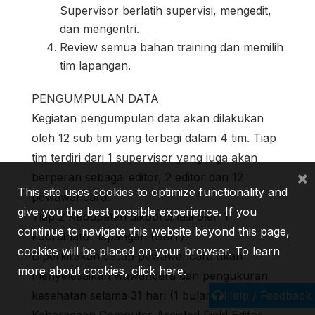
Supervisor berlatih supervisi, mengedit,
dan mengentri.
Review semua bahan training dan memilih
tim lapangan.
PENGUMPULAN DATA
Kegiatan pengumpulan data akan dilakukan
oleh 12 sub tim yang terbagi dalam 4 tim. Tiap
tim terdiri dari 1 supervisor yang juga akan
×
berperan sebagai editor, 2 editor dan 12
This site uses cookies to optimize functionality and
pewawancara.
give you the best possible experience. If you
Tiap 2 Kabupaten dikoordinasi oleh 1
continue to navigate this website beyond this page,
koordinator lapangan (SMT).
cookies will be placed on your browser. To learn
Diperkirakan setiap pewawancara akan
more about cookies,
click here
.
menyelesaikan wawancara dan pengukuran
kesehatan selama 31 hari (1 bulan).
Help / Feedback
Keberadaan Computer Assisted Field Editor