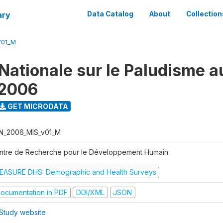
ary
Data Catalog
About
Collection
V01_M
Nationale sur le Paludisme a
 2006
GET MICRODATA
N_2006_MIS_v01_M
ntre de Recherche pour le Développement Humain
EASURE DHS: Demographic and Health Surveys
ocumentation in PDF
DDI/XML
JSON
Study website