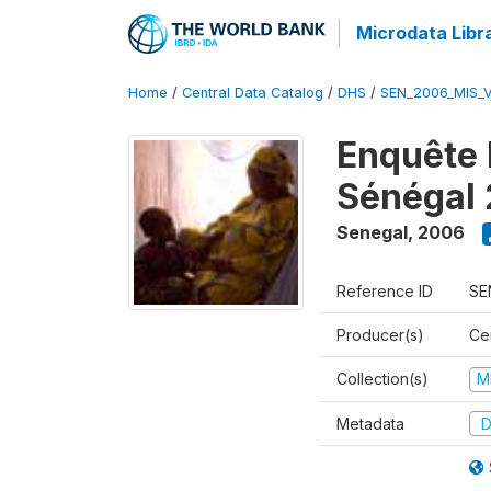
Microdata Libr
Home
/
Central Data Catalog
/
DHS
/
SEN_2006_MIS_
Enquête 
Sénégal
Senegal
,
2006
Reference ID
SE
Producer(s)
Ce
Collection(s)
M
Metadata
D