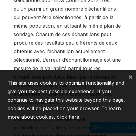
sélectionné pour EDS Continue 2017 n’est
qu’un parmi un grand nombre d’échantillons
qui peuvent être sélectionnés, à partir de la
même population, en utilisant le même plan de
sondage. Chacun de ces échantillons peut
produire des résultats peu différents de ceux
obtenus avec l’échantillon actuellement
sélectionné. L’erreur d’échantillonnage est une
mesure de la variabilité parmi tous les
×
échantillons possibles. Bien que le niveau de
This site uses cookies to optimize functionality and
variabilité ne puisse pas être connu
give you the best possible experience. If you
exactement, il peut être estimé à partir des
continue to navigate this website beyond this page,
données collectées.
cookies will be placed on your browser. To learn
more about cookies,
click here
.
L’erreur-type (ET) est un indice
particulièrement utile pour mesurer l’erreur
Help / Feedback
d’échantillonnage d’un paramètre estimé