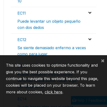
10
EC11
Puede levantar un objeto pequeño
con dos dedos
EC12
Se siente demasiado enfermo a veces
como para jugar
×
This site uses cookies to optimize functionality and
EC13
give you the best possible experience. If you
Puede obedecer instrucciones
continue to navigate this website beyond this page,
sencillas sobre como hacer algo
cookies will be placed on your browser. To learn
correctamente
more about cookies,
click here
.
EC14
Help / Feedback