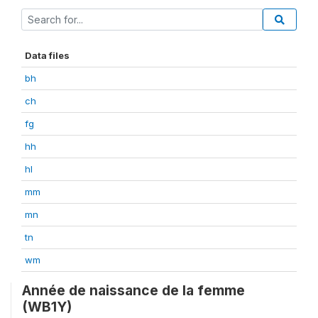
Data files
bh
ch
fg
hh
hl
mm
mn
tn
wm
Année de naissance de la femme
(WB1Y)