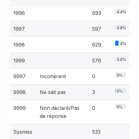
4.4%
1996
693
3.8%
1997
597
4%
1998
629
3.6%
1999
576
0%
9997
Incohérent
0
0%
9998
Ne sait pas
3
0%
9999
Non déclaré/Pas
0
de réponse
Sysmiss
533