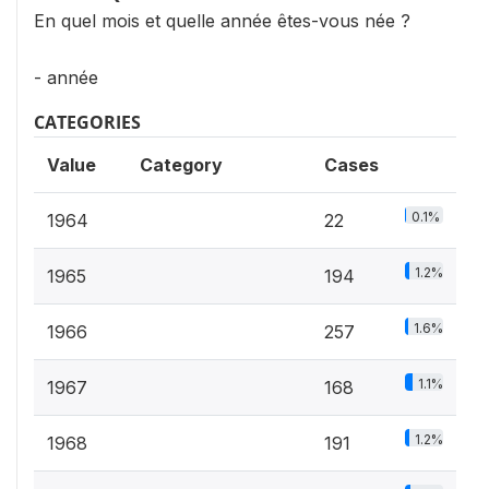
En quel mois et quelle année êtes-vous née ?
- année
CATEGORIES
Value
Category
Cases
0.1%
1964
22
1.2%
1965
194
1.6%
1966
257
1.1%
1967
168
1.2%
1968
191