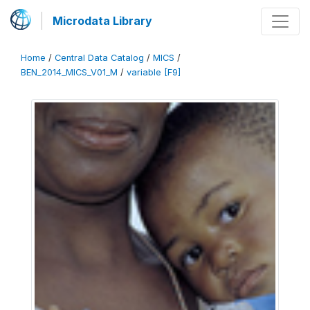
Microdata Library
Home
/
Central Data Catalog
/
MICS
/
BEN_2014_MICS_V01_M
/
variable [F9]